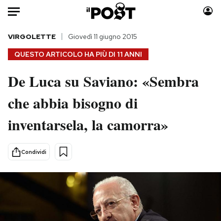
Auto
VIRGOLETTE
Giovedì 11 giugno 2015
QUESTO ARTICOLO HA PIÙ DI
11 ANNI
HOME
De Luca su Saviano: «Sembra
Italia
Moda
che abbia bisogno di
Mondo
Libri
Politica
Consumismi
inventarsela, la camorra»
Tecnologia
Storie/Idee
Internet
Ok Boomer!
Condividi
Scienza
Media
Cultura
Europa
Economia
Altrecose
Sport
Mondiali calcio 2026