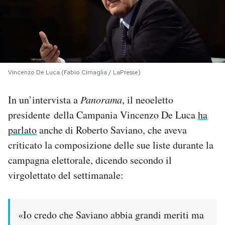
PODCAST
NEWSLETTER
Vincenzo De Luca (Fabio Cimaglia / LaPresse)
I MIEI PREFERITI
In un’intervista a
Panorama
, il neoeletto
presidente della Campania Vincenzo De Luca
ha
SHOP
parlato
anche di Roberto Saviano, che aveva
criticato la composizione delle sue liste durante la
CALENDARIO
campagna elettorale, dicendo secondo il
virgolettato del settimanale:
AREA PERSONALE
Area Personale
«Io credo che Saviano abbia grandi meriti ma
Newsletter