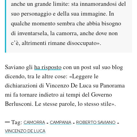
anche un grande limite: sta innamorandosi del
Notifiche mobile
suo personaggio e della sua immagine. In
Regala il Post
Hai bisogno di aiuto?
qualche momento sembra che abbia bisogno
Esci
di inventarsela, la camorra, anche dove non
c’è, altrimenti rimane disoccupato».
Saviano gli
ha risposto
con un post sul suo blog
dicendo, tra le altre cose: «Leggere le
dichiarazioni di Vincenzo De Luca su Panorama
mi fa tornare indietro ai tempi del Governo
Berlusconi. Le stesse parole, lo stesso stile».
Tag:
-
-
-
CAMORRA
CAMPANIA
ROBERTO SAVIANO
VINCENZO DE LUCA