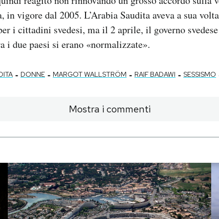
uindi reagito non rinnovando un grosso accordo sulla v
a, in vigore dal 2005. L’Arabia Saudita aveva a sua volta
 per i cittadini svedesi, ma il 2 aprile, il governo svedes
ra i due paesi si erano «normalizzate».
-
-
-
-
DITA
DONNE
MARGOT WALLSTRÖM
RAIF BADAWI
SESSISMO
Mostra i commenti