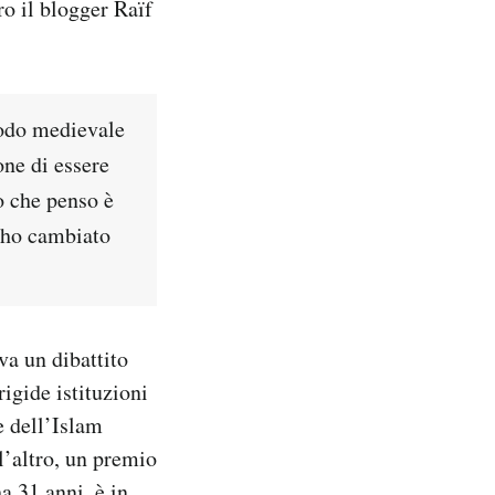
o il blogger Raïf
todo medievale
ne di essere
o che penso è
n ho cambiato
a un dibattito
rigide istituzioni
e dell’Islam
l’altro, un premio
a 31 anni, è in