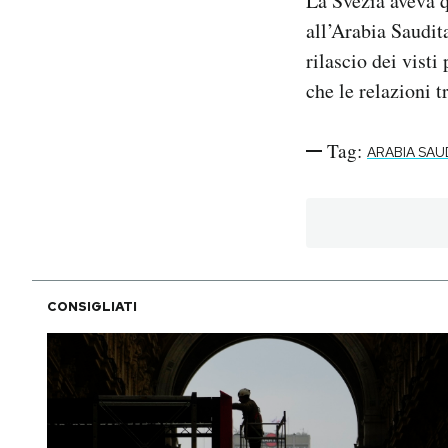
La Svezia aveva q
all’Arabia Saudit
rilascio dei visti
che le relazioni t
Tag:
ARABIA SAU
CONSIGLIATI