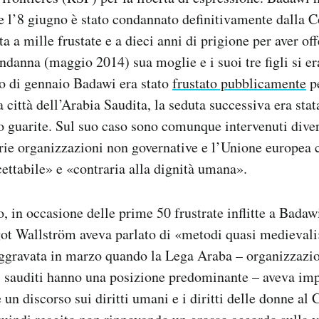
e l’8 giugno è stato condannato definitivamente dalla 
a a mille frustate e a dieci anni di prigione per aver of
danna (maggio 2014) sua moglie e i suoi tre figli si era
o di gennaio Badawi era stato
frustato pubblicamente
pe
 città dell’Arabia Saudita, la seduta successiva era sta
no guarite. Sul suo caso sono comunque intervenuti dive
varie organizzazioni non governative e l’Unione europea c
ttabile» e «contraria alla dignità umana».
, in occasione delle prime 50 frustrate inflitte a Badawi
ot Wallström aveva parlato di «metodi quasi medievali».
aggravata in marzo quando la Lega Araba – organizzazio
i i sauditi hanno una posizione predominante – aveva imp
 un discorso sui diritti umani e i diritti delle donne al C