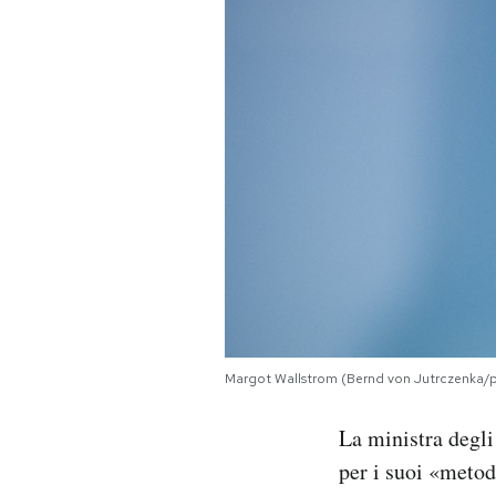
PODCAST
NEWSLETTER
I MIEI PREFERITI
SHOP
CALENDARIO
Margot Wallstrom (Bernd von Jutrczenka/p
AREA PERSONALE
La ministra degl
Area Personale
per i suoi «metod
Newsletter