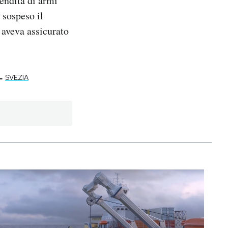
endita di armi
 sospeso il
e aveva assicurato
-
SVEZIA