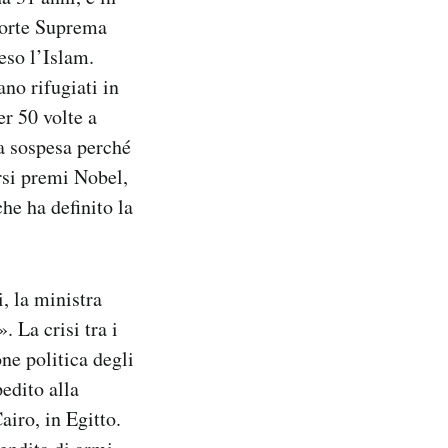
Corte Suprema
feso l’Islam.
no rifugiati in
r 50 volte a
ta sospesa perché
rsi premi Nobel,
he ha definito la
, la ministra
 La crisi tra i
ne politica degli
edito alla
airo, in Egitto.