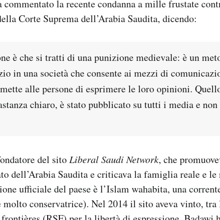
a commentato la recente condanna a mille frustate contr
della Corte Suprema dell’Arabia Saudita, dicendo:
ne è che si tratti di una punizione medievale: è un me
zio in una società che consente ai mezzi di comunicazio
rmette alle persone di esprimere le loro opinioni. Quell
tanza chiaro, è stato pubblicato su tutti i media e no
fondatore del sito
Liberal Saudi Network
, che promuovev
to dell’Arabia Saudita e criticava la famiglia reale e le 
gione ufficiale del paese è l’Islam wahabita, una corrent
 molto conservatrice). Nel 2014 il sito aveva vinto, tra 
 frontières (RSF) per la libertà di espressione. Badawi h