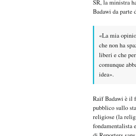
SR, la ministra h
Notifiche mobile
Badawi da parte 
Regala il Post
Hai bisogno di aiuto?
Esci
«La mia opinio
che non ha spa
liberi e che pe
comunque abbas
idea».
Raïf Badawi è il 
pubblico sullo sta
religiose (la reli
fondamentalista e
di Reporters sans