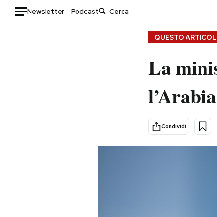
Newsletter
Podcast
Auto
QUESTO ARTICOLO
La minis
HOME
Italia
Moda
l’Arabia
Mondo
Libri
Politica
Consumismi
Tecnologia
Storie/Idee
Condividi
Internet
Ok Boomer!
Scienza
Media
Cultura
Europa
Economia
Altrecose
Sport
Mondiali calcio 2026