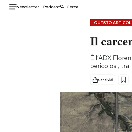
Newsletter
Podcast
Auto
QUESTO ARTICOLO
Il carce
HOME
Italia
Moda
È l’ADX Florenc
Mondo
Libri
pericolosi, tra
Politica
Consumismi
Tecnologia
Storie/Idee
Condividi
Internet
Ok Boomer!
Scienza
Media
Cultura
Europa
Economia
Altrecose
Sport
Mondiali calcio 2026