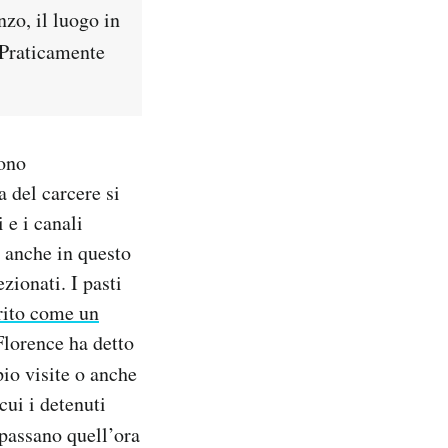
zo, il luogo in
 Praticamente
sono
a del carcere si
 e i canali
a anche in questo
zionati. I pasti
rito come un
lorence ha detto
io visite o anche
cui i detenuti
passano quell’ora