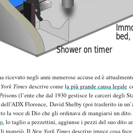
 ricevuto negli anni numerose accuse ed è attualmente
York Times
descrive come l
a più grande causa legale
co
risons (l’ente che dal 1930 gestisce le carceri degli Sta
dell’ADX Florence, David Shelby (poi trasferito in un’al
tito la voce di Dio che gli ordinava di mangiarsi un dito
ro
, lo taglio a pezzettini, aggiunse i pezzi del suo dito 
li mangiò. Il
New York Times
descrive invece cosa fece