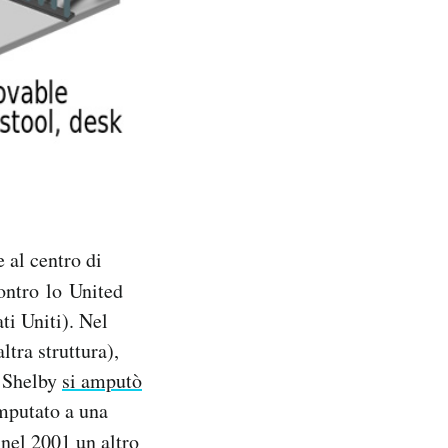
 al centro di
ntro lo United
ti Uniti). Nel
tra struttura),
. Shelby
si amputò
amputato a una
 nel 2001 un altro