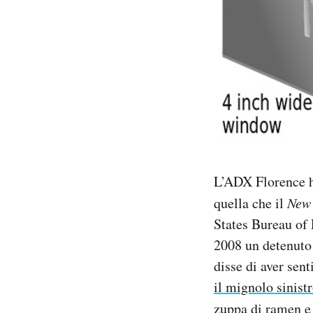
L’ADX Florence ha
quella che il
New 
States Bureau of P
2008 un detenuto 
disse di aver sen
il mignolo sinist
zuppa di ramen e 