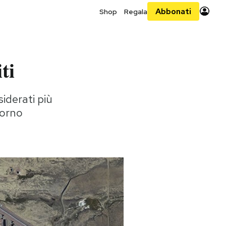
Abbonati
Shop
Regala
ti
siderati più
giorno