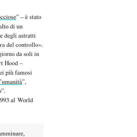
occiose
” – è stato
alto di un
e degli astratti
ra del controllo».
giorno da soli in
ert Hood –
ei più famosi
l’umanità
”,
o”.
1993 al World
 camminare,