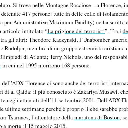
oluto. Si trova nelle Montagne Rocciose – a Florence, i
etenute 417 persone: tutte in delle celle di isolamento
 per Administrative Maximum Facility) ne ha scritto 
 articolo intitolato “
La prigione dei terroristi
”. Tra i
de
 tra gli altri: Theodore Kaczynski, l’Unabomber ameri
ric Rudolph, membro di un gruppo estremista cristiano 
 Olimpiadi di Atlanta; Terry Nichols, uno dei responsabil
y
in cui nel 1995 morirono 168 persone.
i dell’ADX Florence ci sono anche dei terroristi internaz
 di al Qaida: il più conosciuto è Zakariya Musawi, ch
te negli attentati dell’11 settembre 2001. Dell’ADX Flo
le ultime settimane perché è proprio lì che sarebbe pro
ar Tsarnaev, l’attentatore della
maratona di Boston
, s
o a morte
il 15 maggio 2015.