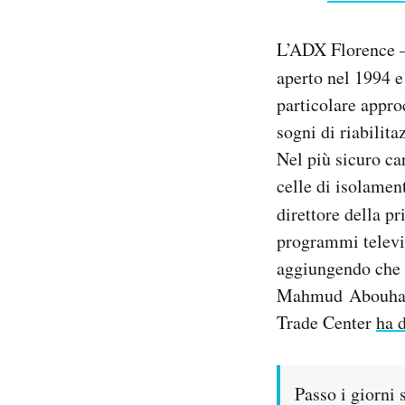
L’ADX Florence –
aperto nel 1994 e
particolare approc
sogni di riabilita
Nel più sicuro car
celle di isolamen
direttore della p
programmi televis
aggiungendo che 
Mahmud Abouhalim
Trade Center
ha d
Passo i giorni 