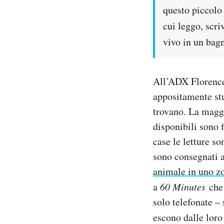
questo piccolo 
cui leggo, scri
vivo in un bag
All’ADX Florence 
appositamente stu
trovano. La maggi
disponibili sono f
case le letture so
sono consegnati a
animale in uno z
a
60 Minutes
che
solo telefonate –
escono dalle loro