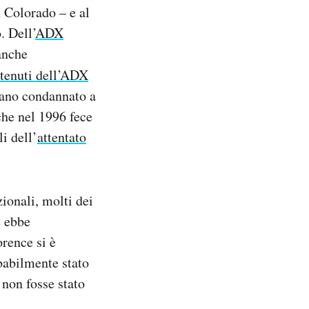
n Colorado – e al
. Dell’
ADX
anche
tenuti dell’ADX
cano condannato a
che nel 1996 fece
i dell’
attentato
ionali, molti dei
e ebbe
rence si è
babilmente stato
e non fosse stato