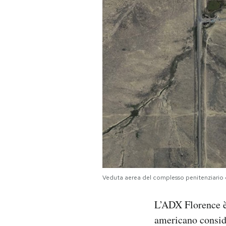
PODCAST
NEWSLETTER
I MIEI PREFERITI
SHOP
CALENDARIO
Veduta aerea del complesso penitenziario 
AREA PERSONALE
L’ADX Florence è 
Area Personale
americano conside
Newsletter