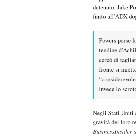
detenuto, Jake Po
finito all’ADX do
Powers perse la 
tendine d’Achill
cercò di taglia
fronte si iniet
“considerevole 
invece lo scrot
Negli Stati Uniti 
gravità dei loro 
BusinessInsider
s