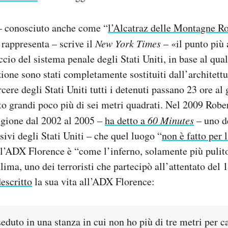
 conosciuto anche come “
l’Alcatraz delle Montagne R
 rappresenta – scrive il
New York Times
– «il punto più 
cio del sistema penale degli Stati Uniti, in base al qual
zione sono stati completamente sostituiti dall’architettu
cere degli Stati Uniti tutti i detenuti passano 23 ore al 
to grandi poco più di sei metri quadrati. Nel 2009 Rob
rigione dal 2002 al 2005 –
ha detto a
60 Minutes
– uno d
ivi degli Stati Uniti – che quel luogo “
non è fatto per 
l’ADX Florence è “come l’inferno, solamente più pulit
a, uno dei terroristi che partecipò all’attentato del 
escritto
la sua vita all’ADX Florence:
seduto in una stanza in cui non ho più di tre metri per