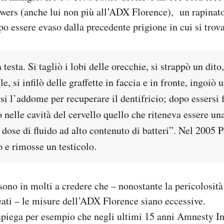
wers (anche lui non più all’ADX Florence), un rapinat
po essere evaso dalla precedente prigione in cui si trov
testa. Si tagliò i lobi delle orecchie, si strappò un dito, 
e, si infilò delle graffette in faccia e in fronte, ingoiò 
rsi l’addome per recuperare il dentifricio; dopo essersi 
tò nelle cavità del cervello quello che riteneva essere un
dose di fluido ad alto contenuto di batteri”. Nel 2005 P
o e rimosse un testicolo.
sono in molti a credere che – nonostante la pericolosità 
reati – le misure dell’ADX Florence siano eccessive.
piega per esempio che negli ultimi 15 anni Amnesty In