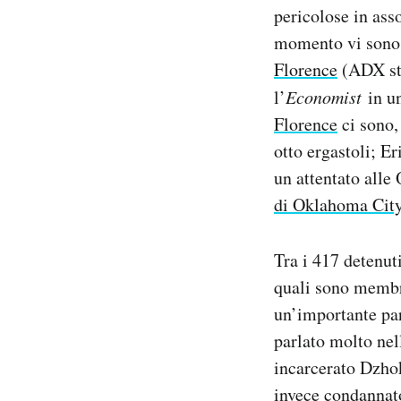
pericolose in ass
Notifiche mobile
Regala il Post
momento vi sono d
Hai bisogno di aiuto?
Florence
(ADX sta
Esci
l’
Economist
in un
Florence
ci sono,
otto ergastoli; E
un attentato alle
di Oklahoma Cit
Tra i 417 detenut
quali sono membri
un’importante par
parlato molto nel
incarcerato Dzhok
invece
condannat