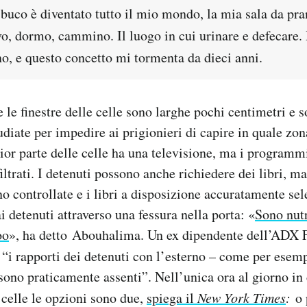
buco è diventato tutto il mio mondo, la mia sala da pran
vo, dormo, cammino. Il luogo in cui urinare e defecare.
no, e questo concetto mi tormenta da dieci anni.
le finestre delle celle sono larghe pochi centimetri e 
diate per impedire ai prigionieri di capire in quale zon
or parte delle celle ha una televisione, ma i programmi
iltrati. I detenuti possono anche richiedere dei libri, m
no controllate e i libri a disposizione accuratamente sele
i detenuti attraverso una fessura nella porta: «
Sono nut
oo
», ha detto Abouhalima. Un ex dipendente dell’ADX F
 “i rapporti dei detenuti con l’esterno – come per esemp
 sono praticamente assenti”. Nell’unica ora al giorno in 
 celle le opzioni sono due,
spiega il
New York Times
:
o 