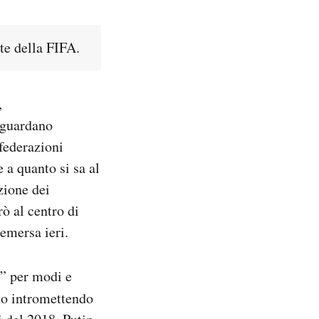
nte della FIFA.
,
riguardano
federazioni
 quanto si sa al
zione dei
ò al centro di
emersa ieri.
a” per modi e
nno intromettendo