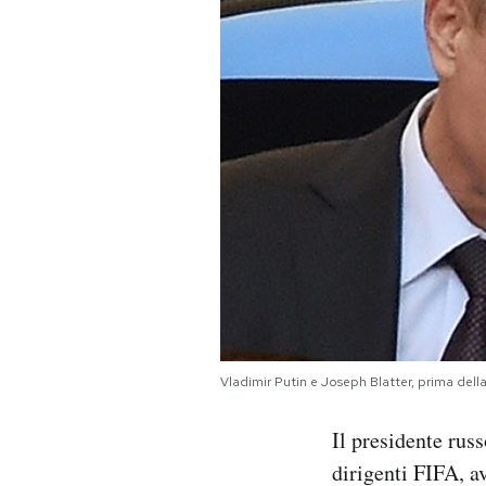
PODCAST
NEWSLETTER
I MIEI PREFERITI
SHOP
CALENDARIO
Vladimir Putin e Joseph Blatter, prima del
AREA PERSONALE
Il presidente rus
Area Personale
dirigenti FIFA, a
Newsletter