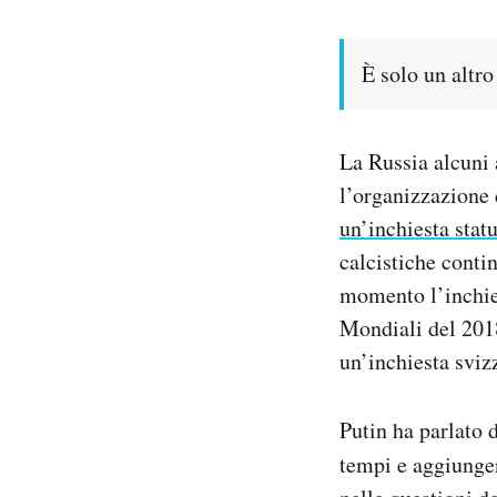
Notifiche mobile
Regala il Post
È solo un altro
Hai bisogno di aiuto?
Esci
La Russia alcuni 
l’organizzazione 
un’inchiesta stat
calcistiche con
momento l’inchies
Mondiali del 2018
un’inchiesta sviz
Putin ha parlato 
tempi e aggiunge