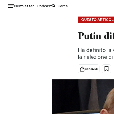
Newsletter
Podcast
Auto
QUESTO ARTICOLO
Putin di
HOME
Italia
Moda
Ha definito la 
Mondo
Libri
la rielezione di
Politica
Consumismi
Tecnologia
Storie/Idee
Condividi
Internet
Ok Boomer!
Scienza
Media
Cultura
Europa
Economia
Altrecose
Sport
Mondiali calcio 2026