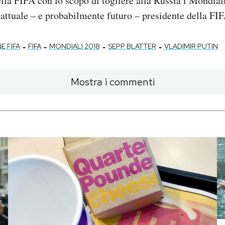
ella FIFA con lo scopo di togliere alla Russia i Mondial
’attuale – e probabilmente futuro – presidente della FIF
-
-
-
-
 FIFA
FIFA
MONDIALI 2018
SEPP BLATTER
VLADIMIR PUTIN
Mostra i commenti