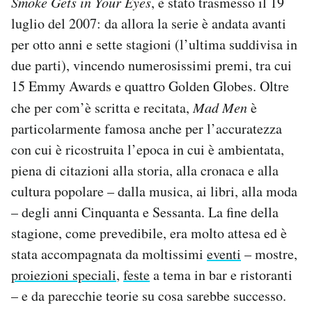
Smoke Gets in Your Eyes
, è stato trasmesso il 19
Notifiche mobile
luglio del 2007: da allora la serie è andata avanti
Regala il Post
per otto anni e sette stagioni (l’ultima suddivisa in
Hai bisogno di aiuto?
due parti), vincendo numerosissimi premi, tra cui
Esci
15 Emmy Awards e quattro Golden Globes. Oltre
che per com’è scritta e recitata,
Mad Men
è
particolarmente famosa anche per l’accuratezza
con cui è ricostruita l’epoca in cui è ambientata,
piena di citazioni alla storia, alla cronaca e alla
cultura popolare – dalla musica, ai libri, alla moda
– degli anni Cinquanta e Sessanta. La fine della
stagione, come prevedibile, era molto attesa ed è
stata accompagnata da moltissimi
eventi
– mostre,
proiezioni speciali
,
feste
a tema in bar e ristoranti
– e da parecchie teorie su cosa sarebbe successo.