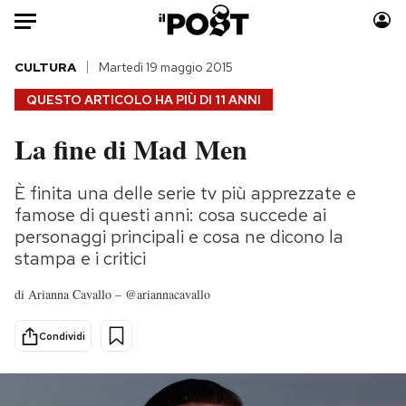
Auto
CULTURA
Martedì 19 maggio 2015
QUESTO ARTICOLO HA PIÙ DI
11 ANNI
HOME
La fine di Mad Men
Italia
Moda
Mondo
Libri
È finita una delle serie tv più apprezzate e
Politica
Consumismi
famose di questi anni: cosa succede ai
Tecnologia
Storie/Idee
personaggi principali e cosa ne dicono la
stampa e i critici
Internet
Ok Boomer!
Scienza
Media
di
Arianna Cavallo – @ariannacavallo
Cultura
Europa
Economia
Altrecose
Condividi
Sport
Mondiali calcio 2026