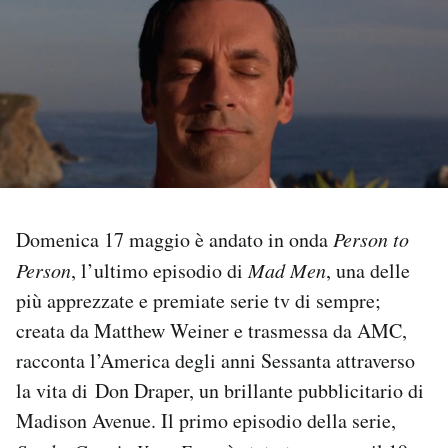
PODCAST
NEWSLETTER
I MIEI PREFERITI
Domenica 17 maggio è andato in onda
Person to
SHOP
Person
, l’ultimo episodio di
Mad Men
, una delle
più apprezzate e premiate serie tv di sempre;
CALENDARIO
creata da Matthew Weiner e trasmessa da AMC,
racconta l’America degli anni Sessanta attraverso
AREA PERSONALE
la vita di Don Draper, un brillante pubblicitario di
Area Personale
Madison Avenue. Il primo episodio della serie,
Newsletter