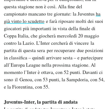
Notifiche mobile
questa stagione non è così. Alla fine del
Regala il Post
campionato mancano tre giornate: la Juventus
ha
Hai bisogno di aiuto?
già vinto lo scudetto
e farà riposare molti dei suoi
Esci
giocatori più importanti in vista della finale di
Coppa Italia, che giocherà mercoledì 20 maggio
contro la Lazio. L’Inter cercherà di vincere la
partita di questa sera per recuperare due posizioni
in classifica – quindi arrivare sesta – e partecipare
all’Europa League nella prossima stagione. Al
momento l’Inter è ottava, con 52 punti. Davanti ci
sono il Genoa, con 53 punti, la Sampdoria, con 54,
e la Fiorentina, con 55.
Juventus-Inter, la partita di andata