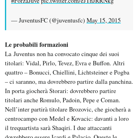
#ForzaJuve
pic.twitter.com/eJThJRRNkg
— JuventusFC (@juventusfc)
May 15, 2015
Le probabili formazioni
La Juventus non ha convocato cinque dei suoi
titolari: Vidal, Pirlo, Tevez, Evra e Buffon. Altri
quattro – Bonucci, Chiellini, Lichtsteiner e Pogba
– ci saranno, ma dovrebbero partire dalla panchina.
In porta giocherà Storari: dovrebbero partire
titolari anche Romulo, Padoin, Pepe e Coman.
Nell’inter partirà titolare Brozovic, che giocherà a
centrocampo con Medel e Kovacic: davanti a loro
il trequartista sarà Shaqiri. I due attaccanti
dovrebbero essere Icardi e Palacio. Queste le