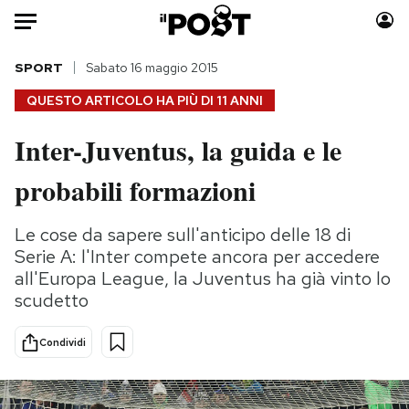
Auto
SPORT
Sabato 16 maggio 2015
QUESTO ARTICOLO HA PIÙ DI
11 ANNI
HOME
Inter-Juventus, la guida e le
Italia
Moda
probabili formazioni
Mondo
Libri
Politica
Consumismi
Le cose da sapere sull'anticipo delle 18 di
Tecnologia
Storie/Idee
Serie A: l'Inter compete ancora per accedere
Internet
Ok Boomer!
all'Europa League, la Juventus ha già vinto lo
Scienza
Media
scudetto
Cultura
Europa
Economia
Altrecose
Condividi
Sport
Mondiali calcio 2026