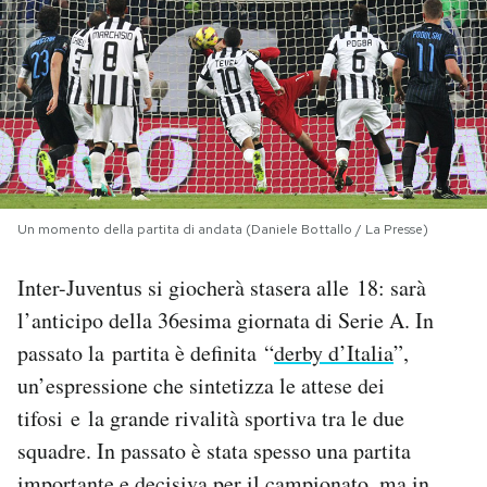
PODCAST
NEWSLETTER
I MIEI PREFERITI
Un momento della partita di andata (Daniele Bottallo / La Presse)
SHOP
Inter-Juventus si giocherà stasera alle 18: sarà
l’anticipo della 36esima giornata di Serie A. In
CALENDARIO
passato la partita è definita “
derby d’Italia
”,
un’espressione che sintetizza le attese dei
AREA PERSONALE
tifosi e la grande rivalità sportiva tra le due
squadre. In passato è stata spesso una partita
Area Personale
Newsletter
importante e decisiva per il campionato, ma in