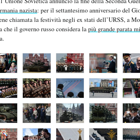
 l’Unione Sovietica annunciò la fine della Seconda Gu
ermania nazista
: per il settantesimo anniversario del Gi
ene chiamata la festività negli ex stati dell’URSS, a M
a che il governo russo considera la
più grande parata mi
a.