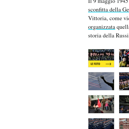
Il 9 maggio 1945
Notifiche mobile
sconfitta della G
Regala il Post
Vittoria, come vi
Hai bisogno di aiuto?
organizzata
quell
Esci
storia della Russi