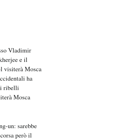
usso Vladimir
herjee e il
l visiterà Mosca
ccidentali ha
 ribelli
isiterà Mosca
ong-un: sarebbe
corsa però il