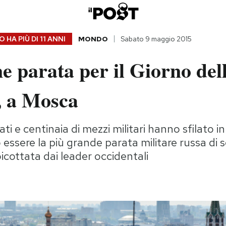
 HA PIÙ DI
11 ANNI
MONDO
Sabato 9 maggio 2015
 parata per il Giorno del
, a Mosca
dati e centinaia di mezzi militari hanno sfilato i
 essere la più grande parata militare russa di 
cottata dai leader occidentali