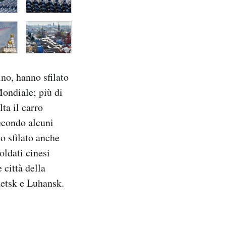
ino, hanno sfilato
Mondiale; più di
ta il carro
secondo alcuni
o sfilato anche
oldati cinesi
 città della
netsk e Luhansk.