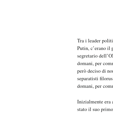
Tra i leader polit
Putin, c’erano il
segretario dell’
domani, per comm
però deciso di non
separatisti filor
domani, per comm
Inizialmente era 
stato il suo prim