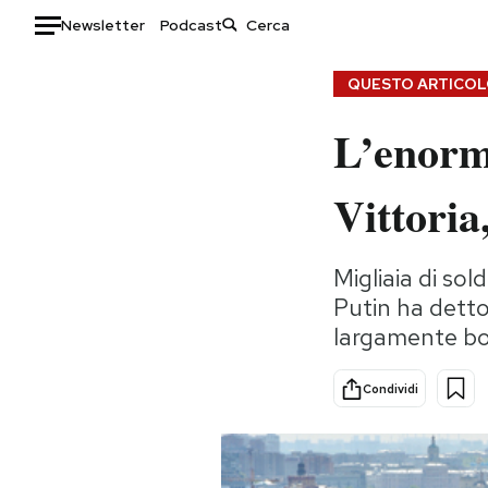
Newsletter
Podcast
Auto
QUESTO ARTICOLO
L’enorme
HOME
Italia
Moda
Vittoria
Mondo
Libri
Politica
Consumismi
Migliaia di sol
Tecnologia
Storie/Idee
Putin ha detto
Internet
Ok Boomer!
largamente boi
Scienza
Media
Cultura
Europa
Condividi
Economia
Altrecose
Sport
Mondiali calcio 2026