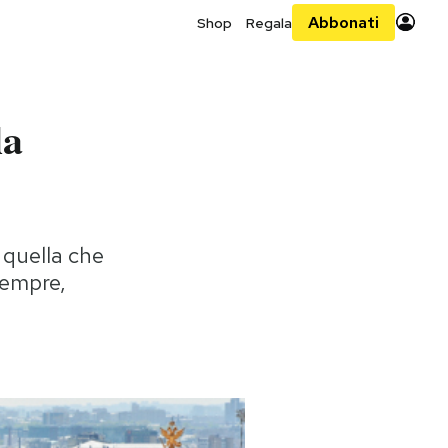
Abbonati
Shop
Regala
la
n quella che
sempre,