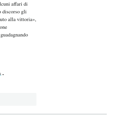
cuni affari di
o discorso gli
uto alla vittoria»,
ione
ce guadagnando
-
A