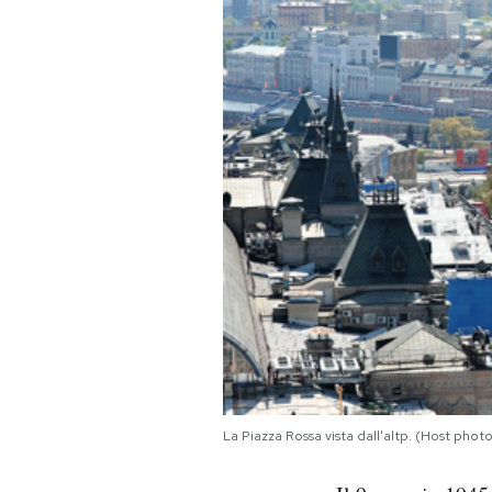
PODCAST
NEWSLETTER
I MIEI PREFERITI
SHOP
CALENDARIO
AREA PERSONALE
La Piazza Rossa vista dall'altp. (Host pho
Area Personale
Newsletter