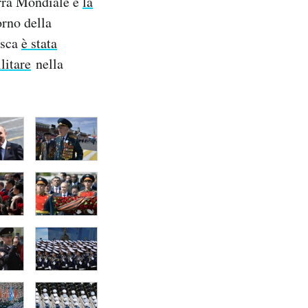
erra Mondiale e
la
orno della
osca
è stata
litare
nella