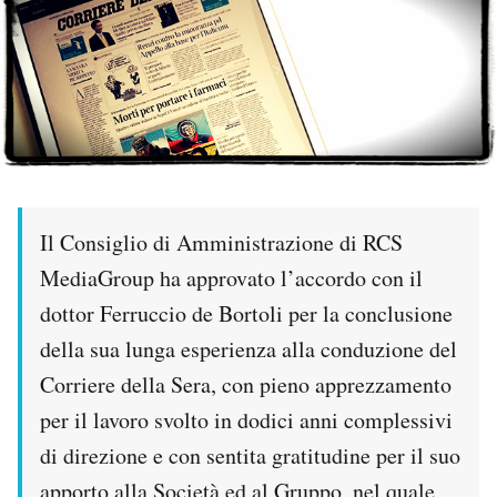
PODCAST
NEWSLETTER
I MIEI PREFERITI
Il Consiglio di Amministrazione di RCS
SHOP
MediaGroup ha approvato l’accordo con il
dottor Ferruccio de Bortoli per la conclusione
CALENDARIO
della sua lunga esperienza alla conduzione del
Corriere della Sera, con pieno apprezzamento
AREA PERSONALE
per il lavoro svolto in dodici anni complessivi
di direzione e con sentita gratitudine per il suo
Area Personale
Newsletter
apporto alla Società ed al Gruppo, nel quale