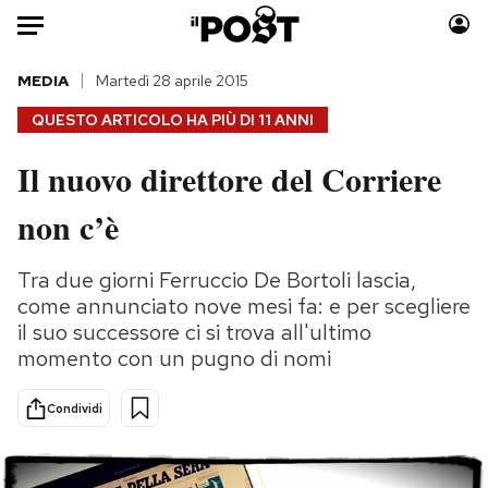
Auto
MEDIA
Martedì 28 aprile 2015
QUESTO ARTICOLO HA PIÙ DI
11 ANNI
HOME
Il nuovo direttore del Corriere
Italia
Moda
non c’è
Mondo
Libri
Politica
Consumismi
Tra due giorni Ferruccio De Bortoli lascia,
Tecnologia
Storie/Idee
come annunciato nove mesi fa: e per scegliere
Internet
Ok Boomer!
il suo successore ci si trova all'ultimo
Scienza
Media
momento con un pugno di nomi
Cultura
Europa
Economia
Altrecose
Condividi
Sport
Mondiali calcio 2026