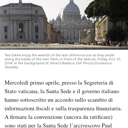
PODCAST
NEWSLETTER
I MIEI PREFERITI
Two bikers enjoy the warmth of the late afternoon sun as they pedal
along the banks of the river Tiber, in front of the Vatican, Friday, Oct. 10,
2014. In the background St. Peter's Basilica. (AP Photo/Domenico
Stinellis)
SHOP
Mercoledì primo aprile, presso la Segreteria di
CALENDARIO
Stato vaticana, la Santa Sede e il governo italiano
hanno sottoscritto un accordo sullo scambio di
AREA PERSONALE
informazioni fiscali e sulla trasparenza finanziaria.
A firmare la convenzione (ancora da ratificare)
Area Personale
sono stati per la Santa Sede l’arcivescovo Paul
Newsletter