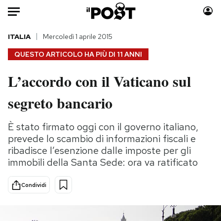
Auto
ITALIA
Mercoledì 1 aprile 2015
QUESTO ARTICOLO HA PIÙ DI
11 ANNI
HOME
L’accordo con il Vaticano sul
Italia
Moda
segreto bancario
Mondo
Libri
Politica
Consumismi
È stato firmato oggi con il governo italiano,
Tecnologia
Storie/Idee
prevede lo scambio di informazioni fiscali e
Internet
Ok Boomer!
ribadisce l’esenzione dalle imposte per gli
Scienza
Media
immobili della Santa Sede: ora va ratificato
Cultura
Europa
Economia
Altrecose
Condividi
Sport
Mondiali calcio 2026