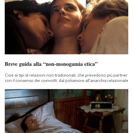
Breve guida alla “non-monogamia etica”
Cioè ai tipi di relazioni non tradizionali, che prevedono più partner
con il consenso dei coinvolti: dal poliamore all'anarchia relazionale