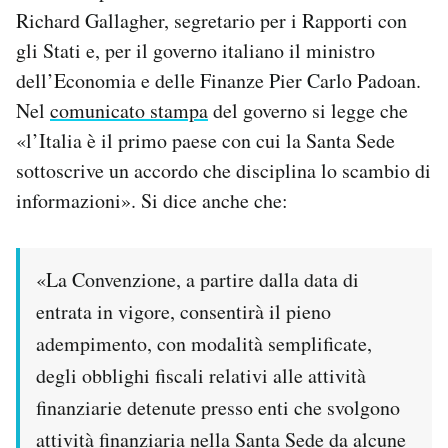
Notifiche mobile
Richard Gallagher, segretario per i Rapporti con
Regala il Post
gli Stati e, per il governo italiano il ministro
Hai bisogno di aiuto?
dell’Economia e delle Finanze Pier Carlo Padoan.
Esci
Nel
comunicato stampa
del governo si legge che
«l’Italia è il primo paese con cui la Santa Sede
sottoscrive un accordo che disciplina lo scambio di
informazioni». Si dice anche che:
«La Convenzione, a partire dalla data di
entrata in vigore, consentirà il pieno
adempimento, con modalità semplificate,
degli obblighi fiscali relativi alle attività
finanziarie detenute presso enti che svolgono
attività finanziaria nella Santa Sede da alcune