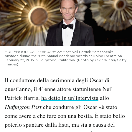
PODCAST
NEWSLETTER
I MIEI PREFERITI
HOLLYWOOD, CA - FEBRUARY 22: Host Neil Patrick Harris speaks
onstage during the 87th Annual Academy Awards at Dolby Theatre on
February 22, 2015 in Hollywood, California. (Photo by Kevin Winter/Getty
Images)
SHOP
Il conduttore della cerimonia degli Oscar di
quest’anno, il 41enne attore statunitense Neil
CALENDARIO
Patrick Harris,
ha detto in un’intervista
allo
Huffington Post
che condurre gli Oscar «è stato
AREA PERSONALE
come avere a che fare con una bestia. È stato bello
Area Personale
poterlo spuntare dalla lista, ma sia a causa del
Newsletter