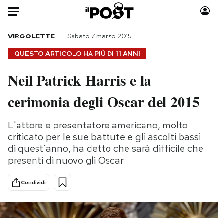
Auto
VIRGOLETTE
Sabato 7 marzo 2015
QUESTO ARTICOLO HA PIÙ DI
11 ANNI
HOME
Neil Patrick Harris e la
Italia
Moda
cerimonia degli Oscar del 2015
Mondo
Libri
Politica
Consumismi
L'attore e presentatore americano, molto
Tecnologia
Storie/Idee
criticato per le sue battute e gli ascolti bassi
Internet
Ok Boomer!
di quest'anno, ha detto che sarà difficile che
Scienza
Media
presenti di nuovo gli Oscar
Cultura
Europa
Economia
Altrecose
Condividi
Sport
Mondiali calcio 2026