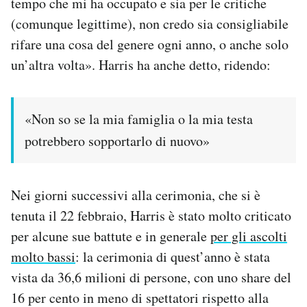
tempo che mi ha occupato e sia per le critiche
Notifiche mobile
(comunque legittime), non credo sia consigliabile
Regala il Post
rifare una cosa del genere ogni anno, o anche solo
Hai bisogno di aiuto?
un’altra volta». Harris ha anche detto, ridendo:
Esci
«Non so se la mia famiglia o la mia testa
potrebbero sopportarlo di nuovo»
Nei giorni successivi alla cerimonia, che si è
tenuta il 22 febbraio, Harris è stato molto criticato
per alcune sue battute e in generale
per gli ascolti
molto bassi
: la cerimonia di quest’anno è stata
vista da 36,6 milioni di persone, con uno share del
16 per cento in meno di spettatori rispetto alla