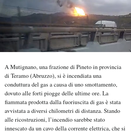
PODCAST
NEWSLETTER
I MIEI PREFERITI
A Mutignano, una frazione di Pineto in provincia
SHOP
di Teramo (Abruzzo), si è incendiata una
conduttura del gas a causa di uno smottamento,
CALENDARIO
dovuto alle forti piogge delle ultime ore. La
fiammata prodotta dalla fuoriuscita di gas è stata
AREA PERSONALE
avvistata a diversi chilometri di distanza. Stando
alle ricostruzioni, l’incendio sarebbe stato
Area Personale
innescato da un cavo della corrente elettrica, che si
Newsletter