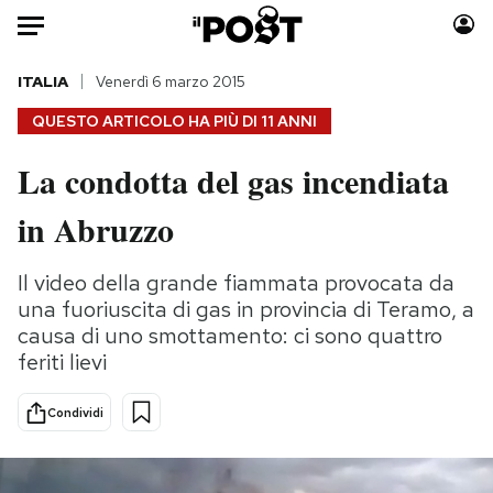
Auto
ITALIA
Venerdì 6 marzo 2015
QUESTO ARTICOLO HA PIÙ DI
11 ANNI
HOME
La condotta del gas incendiata
Italia
Moda
in Abruzzo
Mondo
Libri
Politica
Consumismi
Il video della grande fiammata provocata da
Tecnologia
Storie/Idee
una fuoriuscita di gas in provincia di Teramo, a
Internet
Ok Boomer!
causa di uno smottamento: ci sono quattro
Scienza
Media
feriti lievi
Cultura
Europa
Economia
Altrecose
Condividi
Sport
Mondiali calcio 2026