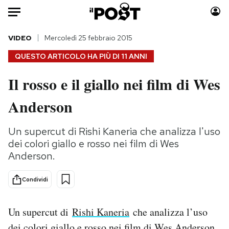
Auto
VIDEO
Mercoledì 25 febbraio 2015
QUESTO ARTICOLO HA PIÙ DI
11 ANNI
HOME
Il rosso e il giallo nei film di Wes
Italia
Moda
Anderson
Mondo
Libri
Politica
Consumismi
Un supercut di Rishi Kaneria che analizza l'uso
Tecnologia
Storie/Idee
dei colori giallo e rosso nei film di Wes
Internet
Ok Boomer!
Anderson.
Scienza
Media
Cultura
Europa
Condividi
Economia
Altrecose
Sport
Mondiali calcio 2026
Un supercut di
Rishi Kaneria
che analizza l’uso
dei colori giallo e rosso nei film di Wes Anderson.