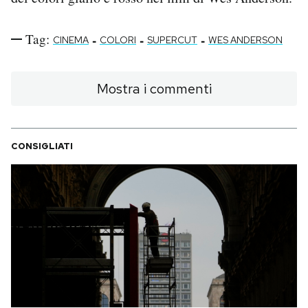
PODCAST
Tag:
-
-
-
CINEMA
COLORI
SUPERCUT
WES ANDERSON
NEWSLETTER
Mostra i commenti
I MIEI PREFERITI
CONSIGLIATI
SHOP
CALENDARIO
AREA PERSONALE
Area Personale
Newsletter