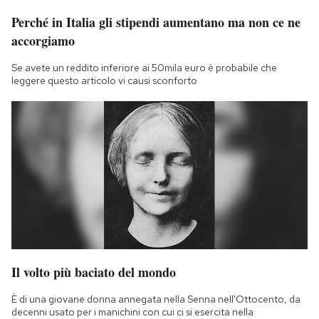
Notifiche mobile
Perché in Italia gli stipendi aumentano ma non ce ne
Regala il Post
accorgiamo
Hai bisogno di aiuto?
Esci
Se avete un reddito inferiore ai 50mila euro è probabile che
leggere questo articolo vi causi sconforto
Il volto più baciato del mondo
È di una giovane donna annegata nella Senna nell'Ottocento, da
decenni usato per i manichini con cui ci si esercita nella