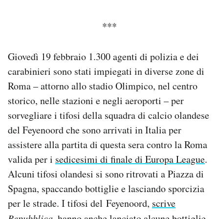
Notifiche mobile
Regala il Post
***
Hai bisogno di aiuto?
Esci
Giovedì 19 febbraio 1.300 agenti di polizia e dei
carabinieri sono stati impiegati in diverse zone di
Roma – attorno allo stadio Olimpico, nel centro
storico, nelle stazioni e negli aeroporti – per
sorvegliare i tifosi della squadra di calcio olandese
del Feyenoord che sono arrivati in Italia per
assistere alla partita di questa sera contro la Roma
valida per i
sedicesimi di finale di Europa League
.
Alcuni tifosi olandesi si sono ritrovati a Piazza di
Spagna, spaccando bottiglie e lasciando sporcizia
per le strade. I tifosi del Feyenoord,
scrive
Repubblica
, hanno anche lanciato alcune bottiglie