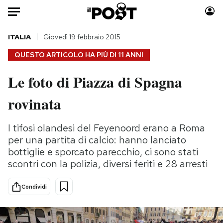
Auto
ITALIA
Giovedì 19 febbraio 2015
QUESTO ARTICOLO HA PIÙ DI
11 ANNI
HOME
Le foto di Piazza di Spagna
Italia
Moda
rovinata
Mondo
Libri
Politica
Consumismi
I tifosi olandesi del Feyenoord erano a Roma
Tecnologia
Storie/Idee
per una partita di calcio: hanno lanciato
Internet
Ok Boomer!
bottiglie e sporcato parecchio, ci sono stati
Scienza
Media
scontri con la polizia, diversi feriti e 28 arresti
Cultura
Europa
Economia
Altrecose
Condividi
Sport
Mondiali calcio 2026