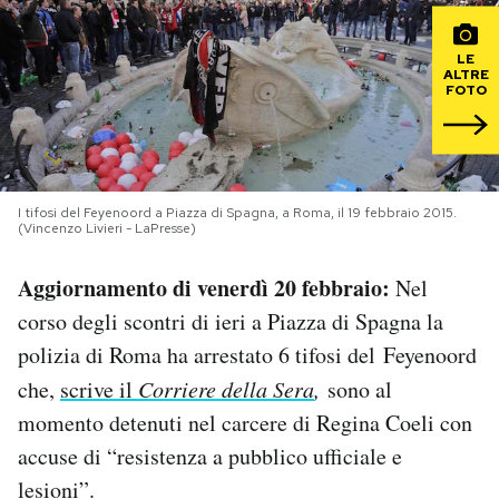
PODCAST
LE
ALTRE
FOTO
NEWSLETTER
I MIEI PREFERITI
I tifosi del Feyenoord a Piazza di Spagna, a Roma, il 19 febbraio 2015.
(Vincenzo Livieri - LaPresse)
SHOP
Aggiornamento di venerdì 20 febbraio:
Nel
corso degli scontri di ieri a Piazza di Spagna la
CALENDARIO
polizia di Roma ha arrestato 6 tifosi del Feyenoord
che,
scrive il
Corriere della Sera
,
sono al
AREA PERSONALE
momento detenuti nel carcere di Regina Coeli con
accuse di “resistenza a pubblico ufficiale e
Area Personale
lesioni”.
Newsletter