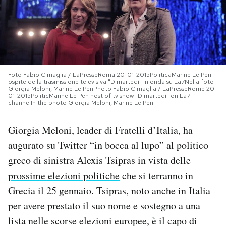
PODCAST
NEWSLETTER
Foto Fabio Cimaglia / LaPresseRoma 20-01-2015PoliticaMarine Le Pen
ospite della trasmissione televisiva "Dimartedì" in onda su La7Nella foto
I MIEI PREFERITI
Giorgia Meloni, Marine Le PenPhoto Fabio Cimaglia / LaPresseRome 20-
01-2015PoliticMarine Le Pen host of tv show "Dimartedì" on La7
channelIn the photo Giorgia Meloni, Marine Le Pen
SHOP
Giorgia Meloni, leader di Fratelli d’Italia, ha
augurato su Twitter “in bocca al lupo” al politico
CALENDARIO
greco di sinistra Alexis Tsipras in vista delle
prossime elezioni politiche
che si terranno in
AREA PERSONALE
Grecia il 25 gennaio. Tsipras, noto anche in Italia
per avere prestato il suo nome e sostegno a una
Area Personale
lista nelle scorse elezioni europee, è il capo di
Newsletter