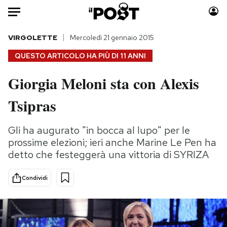
Auto
VIRGOLETTE
Mercoledì 21 gennaio 2015
QUESTO ARTICOLO HA PIÙ DI
11 ANNI
HOME
Giorgia Meloni sta con Alexis
Italia
Moda
Tsipras
Mondo
Libri
Politica
Consumismi
Gli ha augurato "in bocca al lupo" per le
Tecnologia
Storie/Idee
prossime elezioni; ieri anche Marine Le Pen ha
Internet
Ok Boomer!
detto che festeggerà una vittoria di SYRIZA
Scienza
Media
Cultura
Europa
Condividi
Economia
Altrecose
Sport
Mondiali calcio 2026