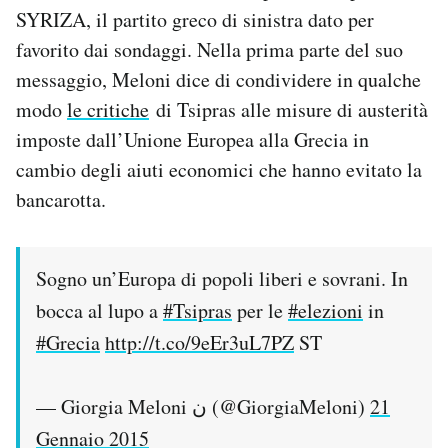
SYRIZA, il partito greco di sinistra dato per
Notifiche mobile
Regala il Post
favorito dai sondaggi. Nella prima parte del suo
Hai bisogno di aiuto?
messaggio, Meloni dice di condividere in qualche
Esci
modo
le critiche
di Tsipras alle misure di austerità
imposte dall’Unione Europea alla Grecia in
cambio degli aiuti economici che hanno evitato la
bancarotta.
Sogno un’Europa di popoli liberi e sovrani. In
bocca al lupo a
#Tsipras
per le
#elezioni
in
#Grecia
http://t.co/9eEr3uL7PZ
ST
— Giorgia Meloni ن (@GiorgiaMeloni)
21
Gennaio 2015