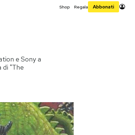
Abbonati
Shop
Regala
tation e Sony a
a di "The