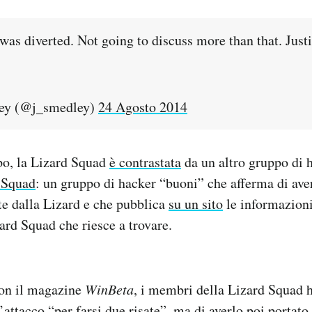
as diverted. Not going to discuss more than that. Justi
ey (@j_smedley)
24 Agosto 2014
po, la Lizard Squad
è contrastata
da un altro gruppo di h
 Squad
: un gruppo di hacker “buoni” che afferma di ave
ate dalla Lizard e che pubblica
su un sito
le informazioni 
rd Squad che riesce a trovare.
?
on il magazine
WinBeta
, i membri della Lizard Squad 
’attacco “per farsi due risate”, ma di averlo poi portato 