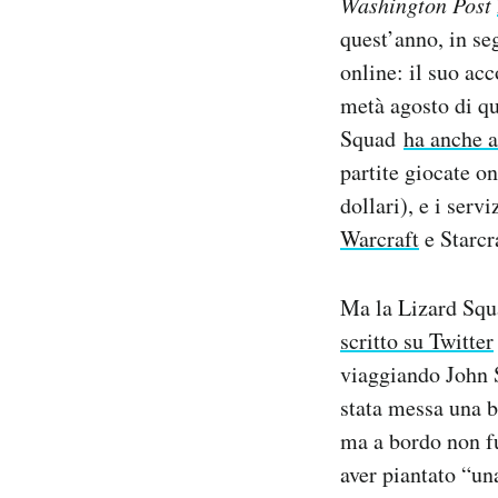
Washington Post
quest’anno, in seg
online: il suo acc
metà agosto di q
Squad
ha anche a
partite giocate 
dollari), e i serv
Warcraft
e Starcr
Ma la Lizard Squa
scritto su Twitter
viaggiando John S
stata messa una b
ma a bordo non fu
aver piantato “un