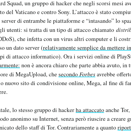
ard Squad, un gruppo di hacker che negli scorsi mesi av
sito del Vaticano e contro Sony. L’attacco è stato compiu
 server di entrambe le piattaforme e “intasando” lo spa
li utenti: si tratta di un tipo di attacco chiamato
distri
DDoS), che infetta con un virus altri computer e li costr
so un dato server (
relativamente semplice da mettere in
tipi di attacco informatico). Ora i servizi online di Play
armente:
non è ancora chiaro che parte abbia avuto, in 
tore di MegaUpload, che
secondo
Forbes
avrebbe offert
io nuovo sito di condivisione online, Mega, al fine di fa
ere.
tale, lo stesso gruppo di hacker
ha attaccato
anche Tor, 
odo anonimo su Internet, senza però riuscire a creare gr
icato dello staff di Tor. Contrariamente a quanto
ripor