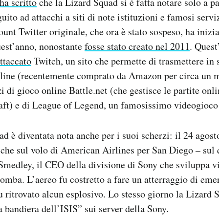
ha scritto
che la Lizard Squad si è fatta notare solo a pa
uito ad attacchi a siti di note istituzioni e famosi servi
ount Twitter originale, che ora è stato sospeso, ha inizia
uest’anno, nonostante
fosse stato creato nel 2011
. Quest
ttaccato
Twitch, un sito che permette di trasmettere in 
online (recentemente comprato da Amazon per circa un m
izi di gioco online Battle.net (che gestisce le partite onl
aft) e di League of Legend, un famosissimo videogioco 
d è diventata nota anche per i suoi scherzi: il 24 agos
che sul volo di American Airlines per San Diego – sul 
medley, il CEO della divisione di Sony che sviluppa v
omba. L’aereo fu costretto a fare un atterraggio di em
 ritrovato alcun esplosivo. Lo stesso giorno la Lizard 
a bandiera dell’ISIS” sui server della Sony.