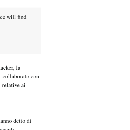
ce will find
acker, la
r collaborato con
relative ai
hanno detto di
avanti,