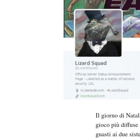
PODCAST
NEWSLETTER
I MIEI PREFERITI
SHOP
CALENDARIO
Il giorno di Nata
AREA PERSONALE
gioco più diffus
Area Personale
guasti ai due sist
Newsletter