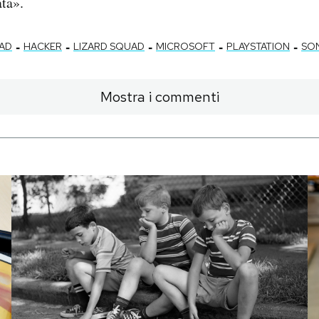
ata».
-
-
-
-
-
UAD
HACKER
LIZARD SQUAD
MICROSOFT
PLAYSTATION
SO
Mostra i commenti