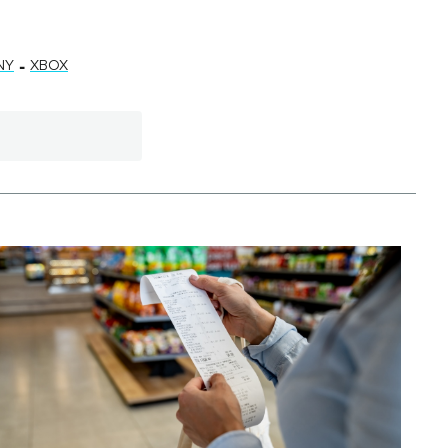
-
NY
XBOX