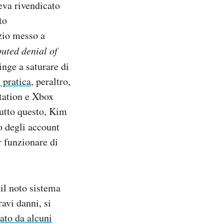
eva rivendicato
to
zio messo a
buted denial of
inge a saturare di
 pratica
, peraltro,
Station e Xbox
tutto questo, Kim
o degli account
r funzionare di
il noto sistema
avi danni, si
tato da alcuni