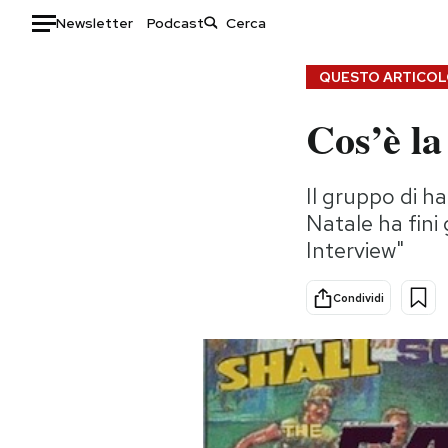
Newsletter
Podcast
Auto
QUESTO ARTICOLO
Cos’è l
HOME
Italia
Moda
Il gruppo di ha
Mondo
Libri
Natale ha fini 
Politica
Consumismi
Interview"
Tecnologia
Storie/Idee
Internet
Ok Boomer!
Condividi
Scienza
Media
Cultura
Europa
Economia
Altrecose
Sport
Mondiali calcio 2026