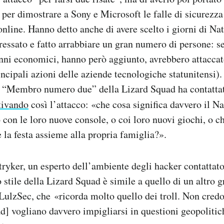
per dimostrare a Sony e Microsoft le falle di sicurezza 
online. Hanno detto anche di avere scelto i giorni di Nat
ressato e fatto arrabbiare un gran numero di persone: s
danni economici, hanno però aggiunto, avrebbero attacc
rincipali azioni delle aziende tecnologiche statunitensi)
e “Membro numero due” della Lizard Squad ha contatt
ivando
così l’attacco: «che cosa significa davvero il Na
con le loro nuove console, o coi loro nuovi giochi, o ch
 la festa assieme alla propria famiglia?».
ryker, un esperto dell’ambiente degli hacker contattat
o stile della Lizard Squad è simile a quello di un altro 
, LulzSec, che «ricorda molto quello dei troll. Non cred
d] vogliano davvero impigliarsi in questioni geopolitic