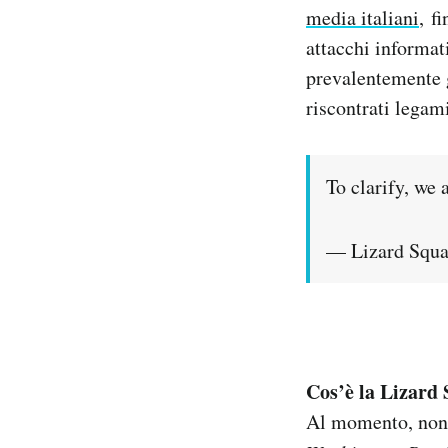
media italiani
, f
attacchi informat
prevalentemente g
riscontrati legami
To clarify, we
— Lizard Squ
Cos’è la Lizard 
Al momento, non è