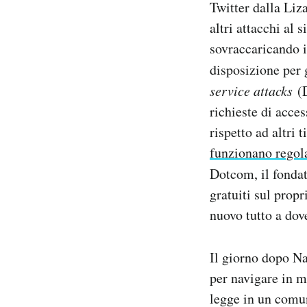
Twitter dalla Liz
Notifiche mobile
altri attacchi al 
Regala il Post
sovraccaricando i
Hai bisogno di aiuto?
Esci
disposizione per g
service attacks
(
richieste di acces
rispetto ad altri 
funzionano regol
Dotcom, il fonda
gratuiti sul propr
nuovo tutto a dov
Il giorno dopo Na
per navigare in m
legge in un comun