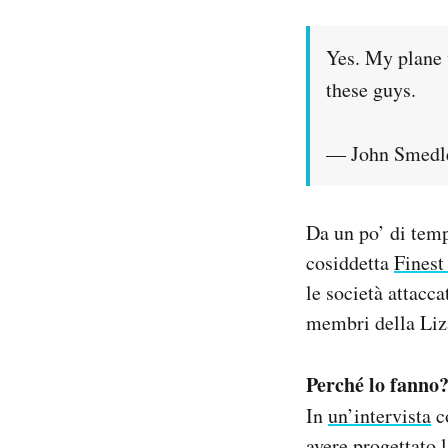
Yes. My plane w
these guys.
— John Smedl
Da un po’ di tem
cosiddetta
Finest
le società attacc
membri della Liza
Perché lo fanno
In
un’intervista
c
avere progettato l