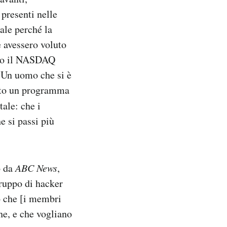
presenti nelle
ale perché la
e avessero voluto
ato il NASDAQ
. Un uomo che si è
ato un programma
tale: che i
e si passi più
o da
ABC News
,
gruppo di hacker
o che [i membri
he, e che vogliano