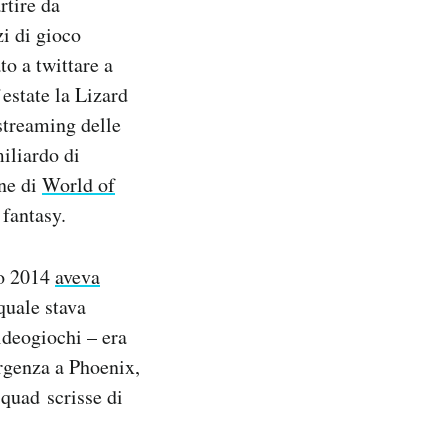
rtire da
zi di gioco
to a twittare a
’estate la Lizard
streaming delle
iliardo di
ine di
World of
fantasy.
to 2014
aveva
quale stava
ideogiochi – era
ergenza a Phoenix,
Squad scrisse di