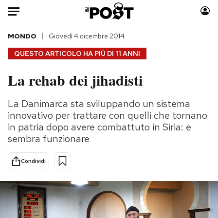
Auto
MONDO
Giovedì 4 dicembre 2014
QUESTO ARTICOLO HA PIÙ DI
11 ANNI
HOME
La rehab dei jihadisti
Italia
Moda
Mondo
Libri
La Danimarca sta sviluppando un sistema
Politica
Consumismi
innovativo per trattare con quelli che tornano
Tecnologia
Storie/Idee
in patria dopo avere combattuto in Siria: e
sembra funzionare
Internet
Ok Boomer!
Scienza
Media
Condividi
Cultura
Europa
Economia
Altrecose
Sport
Mondiali calcio 2026