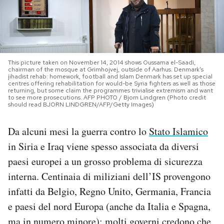
PODCAST
NEWSLETTER
This picture taken on November 14, 2014 shows Oussama el-Saadi,
chairman of the mosque at Grimhojvej, outside of Aarhus. Denmark's
jihadist rehab: homework, football and Islam Denmark has set up special
centres offering rehabilitation for would-be Syria fighters as well as those
I MIEI PREFERITI
returning, but some claim the programmes trivialise extremism and want
to see more prosecutions. AFP PHOTO / Bjorn Lindgren (Photo credit
should read BJORN LINDGREN/AFP/Getty Images)
SHOP
Da alcuni mesi la guerra contro lo
Stato Islamico
in Siria e Iraq viene spesso associata da diversi
CALENDARIO
paesi europei a un grosso problema di sicurezza
interna. Centinaia di miliziani dell’IS provengono
AREA PERSONALE
infatti da Belgio, Regno Unito, Germania, Francia
e paesi del nord Europa (anche da Italia e Spagna,
Area Personale
Newsletter
ma in numero minore): molti governi credono che,