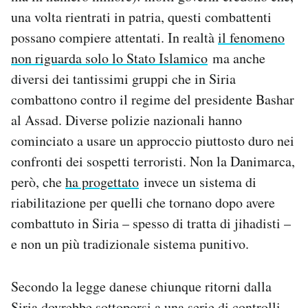
Notifiche mobile
una volta rientrati in patria, questi combattenti
Regala il Post
possano compiere attentati. In realtà
il fenomeno
Hai bisogno di aiuto?
non riguarda solo lo Stato Islamico
ma anche
Esci
diversi dei tantissimi gruppi che in Siria
combattono contro il regime del presidente Bashar
al Assad. Diverse polizie nazionali hanno
cominciato a usare un approccio piuttosto duro nei
confronti dei sospetti terroristi. Non la Danimarca,
però, che
ha progettato
invece un sistema di
riabilitazione per quelli che tornano dopo avere
combattuto in Siria – spesso di tratta di jihadisti –
e non un più tradizionale sistema punitivo.
Secondo la legge danese chiunque ritorni dalla
Siria dovrebbe sottoporsi a una serie di controlli