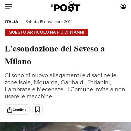
Auto
ITALIA
Sabato 15 novembre 2014
QUESTO ARTICOLO HA PIÙ DI
11 ANNI
HOME
L’esondazione del Seveso a
Italia
Moda
Milano
Mondo
Libri
Politica
Consumismi
Ci sono di nuovo allagamenti e disagi nelle
Tecnologia
Storie/Idee
zone Isola, Niguarda, Garibaldi, Forlanini,
Internet
Ok Boomer!
Lambrate e Mecenate: il Comune invita a non
Scienza
Media
usare le macchine
Cultura
Europa
Economia
Altrecose
Condividi
Sport
Mondiali calcio 2026