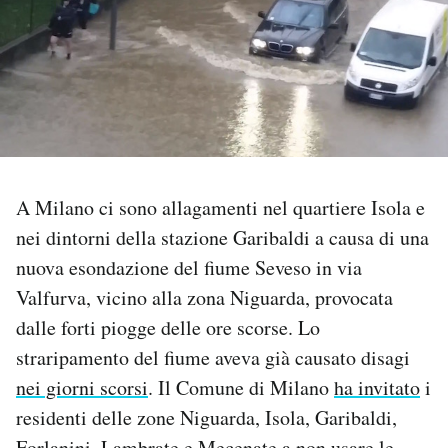
PODCAST
NEWSLETTER
I MIEI PREFERITI
A Milano ci sono allagamenti nel quartiere Isola e
nei dintorni della stazione Garibaldi a causa di una
SHOP
nuova esondazione del fiume Seveso in via
Valfurva, vicino alla zona Niguarda, provocata
CALENDARIO
dalle forti piogge delle ore scorse. Lo
straripamento del fiume aveva già causato disagi
AREA PERSONALE
nei giorni scorsi
. Il Comune di Milano
ha invitato
i
Area Personale
residenti delle zone Niguarda, Isola, Garibaldi,
Newsletter
Forlanini, Lambrate e Mecenate a non usare le