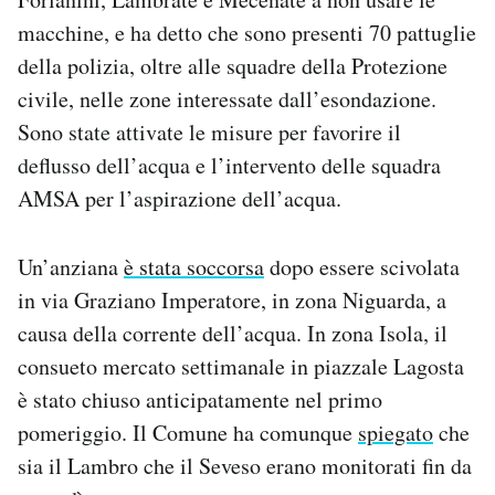
Notifiche mobile
macchine, e ha detto che sono presenti 70 pattuglie
Regala il Post
della polizia, oltre alle squadre della Protezione
Hai bisogno di aiuto?
civile, nelle zone interessate dall’esondazione.
Esci
Sono state attivate le misure per favorire il
deflusso dell’acqua e l’intervento delle squadra
AMSA per l’aspirazione dell’acqua.
Un’anziana
è stata soccorsa
dopo essere scivolata
in via Graziano Imperatore, in zona Niguarda, a
causa della corrente dell’acqua. In zona Isola, il
consueto mercato settimanale in piazzale Lagosta
è stato chiuso anticipatamente nel primo
pomeriggio. Il Comune ha comunque
spiegato
che
sia il Lambro che il Seveso erano monitorati fin da