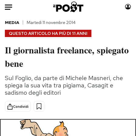
Auto
MEDIA
Martedì 11 novembre 2014
QUESTO ARTICOLO HA PIÙ DI
11 ANNI
HOME
Il giornalista freelance, spiegato
Italia
Moda
bene
Mondo
Libri
Politica
Consumismi
Sul Foglio, da parte di Michele Masneri, che
Tecnologia
Storie/Idee
spiega la sua vita tra pigiama, Casagit e
Internet
Ok Boomer!
sadismo degli editori
Scienza
Media
Cultura
Europa
Condividi
Economia
Altrecose
Sport
Mondiali calcio 2026