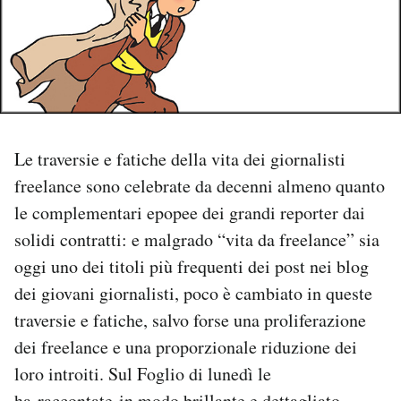
PODCAST
NEWSLETTER
I MIEI PREFERITI
Le traversie e fatiche della vita dei giornalisti
freelance sono celebrate da decenni almeno quanto
le complementari epopee dei grandi reporter dai
SHOP
solidi contratti: e malgrado “vita da freelance” sia
oggi uno dei titoli più frequenti dei post nei blog
CALENDARIO
dei giovani giornalisti, poco è cambiato in queste
traversie e fatiche, salvo forse una proliferazione
AREA PERSONALE
dei freelance e una proporzionale riduzione dei
Area Personale
loro introiti. Sul Foglio di lunedì le
Newsletter
ha
raccontate
in modo brillante e dettagliato