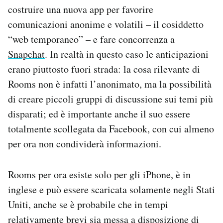
costruire una nuova app per favorire
Notifiche mobile
Regala il Post
comunicazioni anonime e volatili – il cosiddetto
Hai bisogno di aiuto?
“web temporaneo” – e fare concorrenza a
Esci
Snapchat
. In realtà in questo caso le anticipazioni
erano piuttosto fuori strada: la cosa rilevante di
Rooms non è infatti l’anonimato, ma la possibilità
di creare piccoli gruppi di discussione sui temi più
disparati; ed è importante anche il suo essere
totalmente scollegata da Facebook, con cui almeno
per ora non condividerà informazioni.
Rooms per ora esiste solo per gli iPhone, è in
inglese e può essere scaricata solamente negli Stati
Uniti, anche se è probabile che in tempi
relativamente brevi sia messa a disposizione di