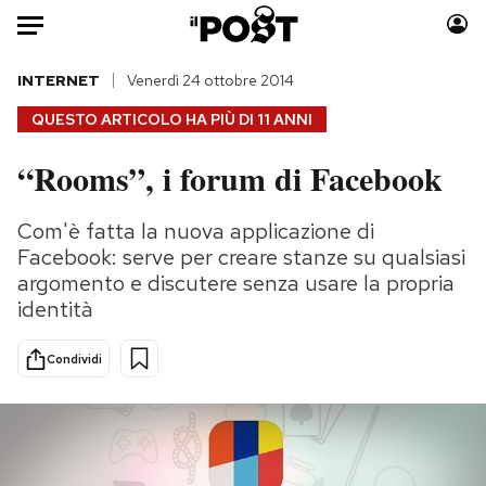
Auto
INTERNET
Venerdì 24 ottobre 2014
QUESTO ARTICOLO HA PIÙ DI
11 ANNI
HOME
“Rooms”, i forum di Facebook
Italia
Moda
Mondo
Libri
Com'è fatta la nuova applicazione di
Politica
Consumismi
Facebook: serve per creare stanze su qualsiasi
Tecnologia
Storie/Idee
argomento e discutere senza usare la propria
identità
Internet
Ok Boomer!
Scienza
Media
Condividi
Cultura
Europa
Economia
Altrecose
Sport
Mondiali calcio 2026