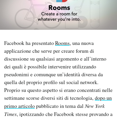
PODCAST
NEWSLETTER
Facebook ha presentato
Rooms
, una nuova
I MIEI PREFERITI
applicazione che serve per creare forum di
discussione su qualsiasi argomento e all’interno
SHOP
dei quali è possibile intervenire utilizzando
pseudonimi e comunque un’identità diversa da
CALENDARIO
quella del proprio profilo sul social network.
Proprio su questo aspetto si erano concentrati nelle
AREA PERSONALE
settimane scorse diversi siti di tecnologia,
dopo un
primo articolo
pubblicato in tema dal
New York
Area Personale
Times
, ipotizzando che Facebook stesse provando a
Newsletter