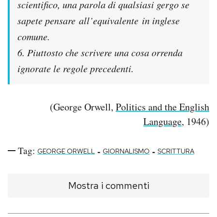
scientifico, una parola di qualsiasi gergo se
Notifiche mobile
sapete pensare all’equivalente in inglese
Regala il Post
Hai bisogno di aiuto?
comune.
Esci
6. Piuttosto che scrivere una cosa orrenda
ignorate le regole precedenti.
(George Orwell,
Politics and the English
Language
, 1946)
Tag:
-
-
GEORGE ORWELL
GIORNALISMO
SCRITTURA
Mostra i commenti