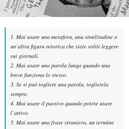
PODCAST
NEWSLETTER
1. Mai usare una metafora, una similitudine o
un’altra figura retorica che siete soliti leggere
I MIEI PREFERITI
sui giornali.
2. Mai usare una parola lunga quando una
SHOP
breve funziona lo stesso.
3. Se si può togliere una parola, toglietela
CALENDARIO
sempre.
4. Mai usare il passivo quando potete usare
AREA PERSONALE
l’attivo.
Area Personale
5. Mai usare una frase straniera, un termine
Newsletter