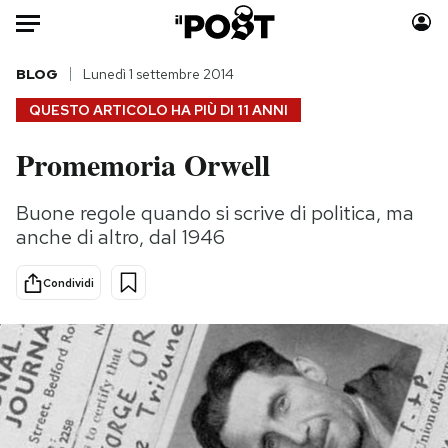
Auto
BLOG
Lunedì 1 settembre 2014
QUESTO ARTICOLO HA PIÙ DI
11 ANNI
HOME
Promemoria Orwell
Italia
Moda
Mondo
Libri
Buone regole quando si scrive di politica, ma
Politica
Consumismi
anche di altro, dal 1946
Tecnologia
Storie/Idee
Internet
Ok Boomer!
Condividi
Scienza
Media
Cultura
Europa
Economia
Altrecose
Sport
Mondiali calcio 2026