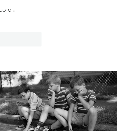
-
UOTO