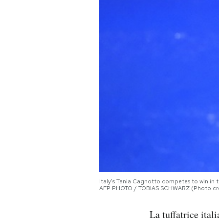
PODCAST
NEWSLETTER
I MIEI PREFERITI
SHOP
CALENDARIO
AREA PERSONALE
Italy's Tania Cagnotto competes to win in
AFP PHOTO / TOBIAS SCHWARZ (Photo cre
Area Personale
La tuffatrice ita
Newsletter