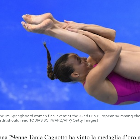
 the 1m Springboard women final event at the 32nd LEN European swimming cham
dit should read TOBIAS SCHWARZ/AFP/Getty Images)
liana 29enne Tania Cagnotto ha vinto la medaglia d’oro ne