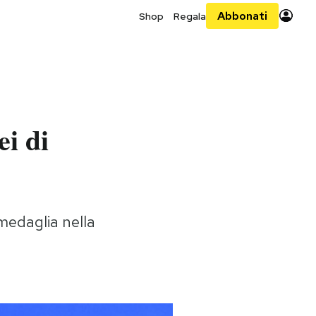
Abbonati
Shop
Regala
i di
medaglia nella