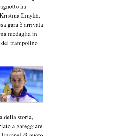
Cagnotto ha
Kristina Ilinykh,
ssa gara è arrivata
sima medaglia in
a del trampolino
 della storia,
ziato a gareggiare
i Europei di nuoto