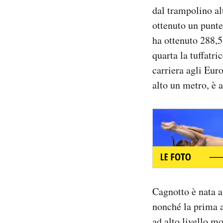
Notifiche mobile
dal trampolino al
Regala il Post
ottenuto un punte
Hai bisogno di aiuto?
ha ottenuto 288,55
Esci
quarta la tuffatr
carriera agli Eur
alto un metro, è 
Cagnotto è nata a 
nonché la prima a
ad alto livello m