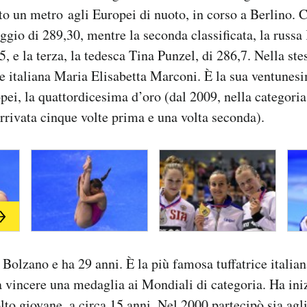
to un metro agli Europei di nuoto, in corso a Berlino. 
ggio di 289,30, mentre la seconda classificata, la russa 
, e la terza, la tedesca Tina Punzel, di 286,7. Nella ste
ice italiana Maria Elisabetta Marconi. È la sua ventune
opei, la quattordicesima d’oro (dal 2009, nella categori
arrivata cinque volte prima e una volta seconda).
Bolzano e ha 29 anni. È la più famosa tuffatrice italiana
 vincere una medaglia ai Mondiali di categoria. Ha ini
olto giovane, a circa 15 anni. Nel 2000 partecipò sia agl