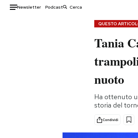
Newsletter
Podcast
Auto
QUESTO ARTICOLO
Tania Ca
HOME
Italia
Moda
trampoli
Mondo
Libri
Politica
Consumismi
nuoto
Tecnologia
Storie/Idee
Internet
Ok Boomer!
Ha ottenuto u
Scienza
Media
storia del tor
Cultura
Europa
Economia
Altrecose
Condividi
Sport
Mondiali calcio 2026