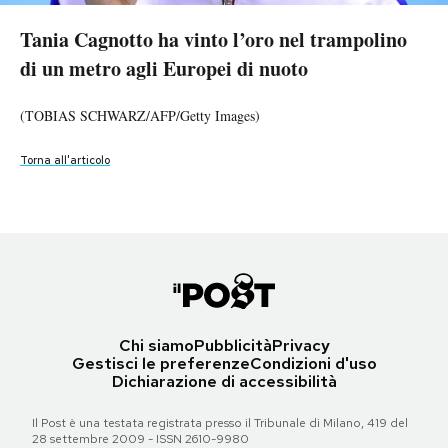
di un metro agli Europei di nuoto
Tania Cagnotto ha vinto l’oro nel trampolino
Tania Cagnotto ha vinto l’oro nel trampolino
PODCAST
Tania Cagnotto ha vinto l’oro nel trampolino
(TOBIAS SCHWARZ/AFP/Getty Images)
di un metro agli Europei di nuoto
di un metro agli Europei di nuoto
di un metro agli Europei di nuoto
NEWSLETTER
Torna all'articolo
(TOBIAS SCHWARZ/AFP/Getty Images)
(TOBIAS SCHWARZ/AFP/Getty Images)
(TOBIAS SCHWARZ/AFP/Getty Images)
Torna all'articolo
Torna all'articolo
I MIEI PREFERITI
Torna all'articolo
SHOP
CALENDARIO
Chi siamo
Pubblicità
Privacy
Gestisci le preferenze
Condizioni d'uso
AREA PERSONALE
Dichiarazione di accessibilità
Area Personale
Il Post è una testata registrata presso il Tribunale di Milano, 419 del
Newsletter
28 settembre 2009 - ISSN 2610-9980