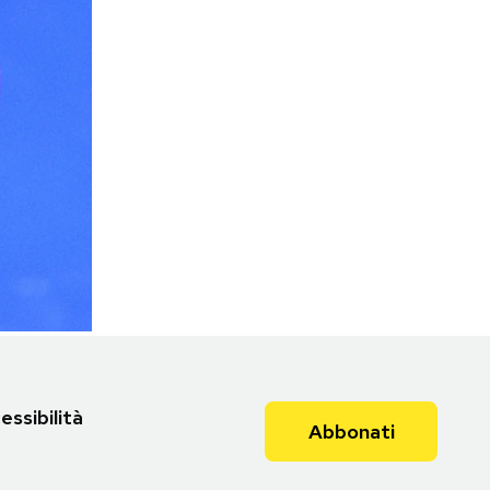
essibilità
Abbonati