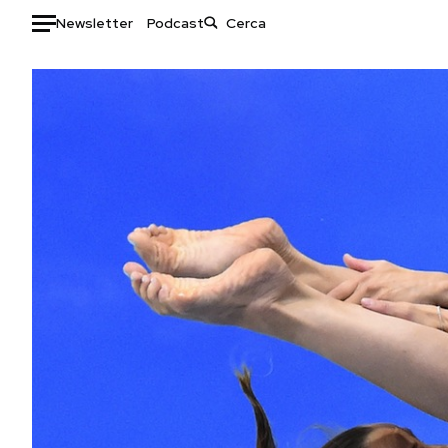
Newsletter
Podcast
Auto
HOME
Italia
Moda
Mondo
Libri
Politica
Consumismi
Tecnologia
Storie/Idee
Internet
Ok Boomer!
Scienza
Media
Cultura
Europa
Economia
Altrecose
Sport
Mondiali calcio 2026