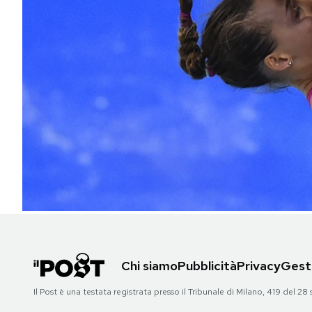
PODCAST
NEWSLETTER
I MIEI PREFERITI
SHOP
CALENDARIO
AREA PERSONALE
Chi siamo
Pubblicità
Privacy
Gesti
Area Personale
Il Post è una testata registrata presso il Tribunale di Milano, 419 del
Newsletter