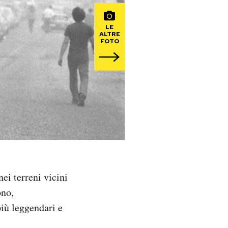
LE
ALTRE
FOTO
ei terreni vicini
ono,
iù leggendari e