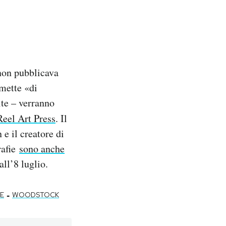
on pubblicava
mette «di
ite – verranno
Reel Art Press
. Il
e il creatore di
rafie
sono anche
ll’8 luglio.
-
E
WOODSTOCK