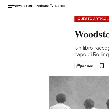
Newsletter
Podcast
Auto
QUESTO ARTICOLO
Woodsto
HOME
Italia
Moda
Un libro racco
Mondo
Libri
capo di Rolling
Politica
Consumismi
Tecnologia
Storie/Idee
Condividi
Internet
Ok Boomer!
Scienza
Media
Cultura
Europa
Economia
Altrecose
Sport
Mondiali calcio 2026