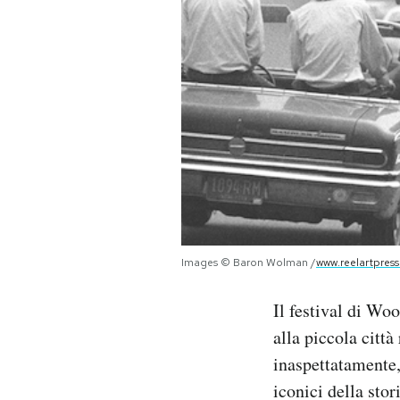
PODCAST
NEWSLETTER
I MIEI PREFERITI
SHOP
Images © Baron Wolman /
www.reelartpres
CALENDARIO
Il festival di Woo
AREA PERSONALE
alla piccola città
inaspettatamente
Area Personale
iconici della sto
Newsletter