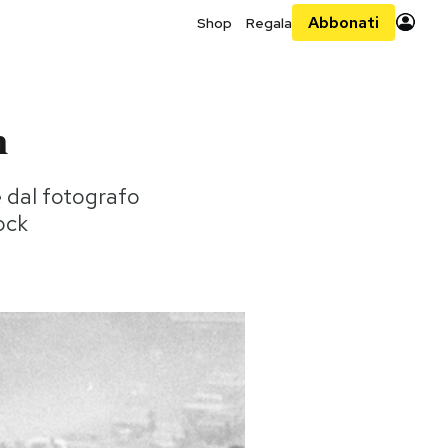
Abbonati
Shop
Regala
n
e dal fotografo
ock