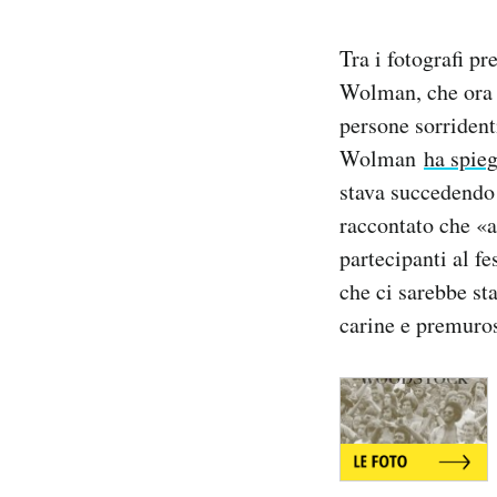
Notifiche mobile
Regala il Post
Tra i fotografi p
Hai bisogno di aiuto?
Wolman, che ora h
Esci
persone sorridenti
Wolman
ha spie
stava succedendo
raccontato che «al
partecipanti al f
che ci sarebbe st
carine e premuros