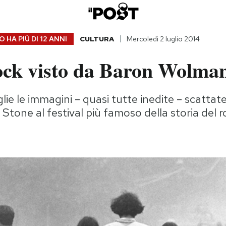
 HA PIÙ DI
12 ANNI
CULTURA
Mercoledì 2 luglio 2014
ck visto da Baron Wolma
glie le immagini – quasi tutte inedite – scattat
 Stone al festival più famoso della storia del r