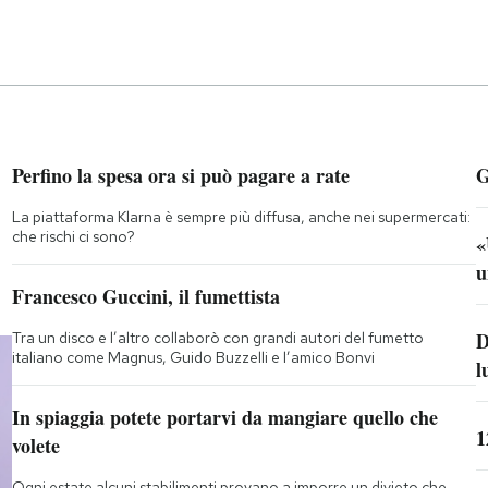
Perfino la spesa ora si può pagare a rate
G
La piattaforma Klarna è sempre più diffusa, anche nei supermercati:
che rischi ci sono?
«
u
Francesco Guccini, il fumettista
D
Tra un disco e l’altro collaborò con grandi autori del fumetto
italiano come Magnus, Guido Buzzelli e l’amico Bonvi
l
In spiaggia potete portarvi da mangiare quello che
1
volete
Ogni estate alcuni stabilimenti provano a imporre un divieto che