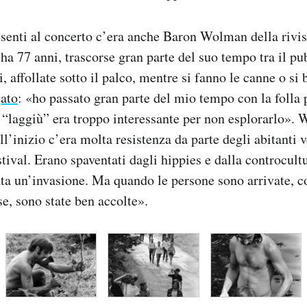
resenti al concerto c’era anche Baron Wolman della rivi
a 77 anni, trascorse gran parte del suo tempo tra il p
, affollate sotto il palco, mentre si fanno le canne o si 
gato
: «ho passato gran parte del mio tempo con la folla
 “laggiù” era troppo interessante per non esplorarlo».
l’inizio c’era molta resistenza da parte degli abitanti v
estival. Erano spaventati dagli hippies e dalla controcul
ata un’invasione. Ma quando le persone sono arrivate, co
e, sono state ben accolte».