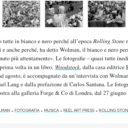
o tutte in bianco e nero perché all’epoca
Rolling Stone
n
 e anche perché, ha detto Wolman, il bianco e nero per
nuto più attentamente». Le fotografie – quasi tutte ined
 prima volta in un libro,
Woodstock
, dalla casa editrice
 ad agosto, è accompagnato da un’intervista con Wolman 
l Lang e dalla prefazione di Carlos Santana. Le fotog
tra alla galleria Forge & Co di Londra, dal 27 giugno a
-
-
-
-
LMAN
FOTOGRAFIA
MUSICA
REEL ART PRESS
ROLLING STON