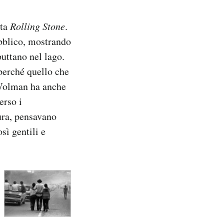
sta
Rolling Stone
.
ubblico, mostrando
buttano nel lago.
 perché quello che
 Wolman ha anche
erso i
tura, pensavano
sì gentili e