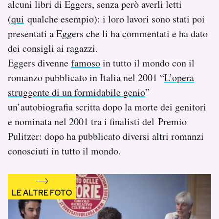
alcuni libri di Eggers, senza però averli letti
Notifiche mobile
(
qui
qualche esempio): i loro lavori sono stati poi
Regala il Post
presentati a Eggers che li ha commentati e ha dato
Hai bisogno di aiuto?
Esci
dei consigli ai ragazzi.
Eggers divenne
famoso
in tutto il mondo con il
romanzo pubblicato in Italia nel 2001 “
L’opera
struggente di un formidabile genio
”
un’autobiografia scritta dopo la morte dei genitori
e nominata nel 2001 tra i finalisti del Premio
Pulitzer: dopo ha pubblicato diversi altri romanzi
conosciuti in tutto il mondo.