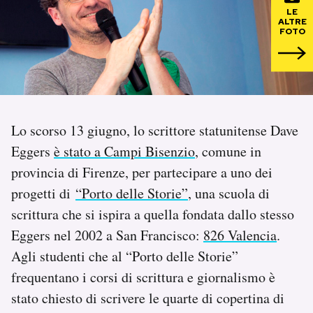
LE
ALTRE
PODCAST
FOTO
NEWSLETTER
I MIEI PREFERITI
Lo scorso 13 giugno, lo scrittore statunitense Dave
Eggers
è stato a Campi Bisenzio
, comune in
SHOP
provincia di Firenze, per partecipare a uno dei
progetti di
“Porto delle Storie”
, una scuola di
scrittura che si ispira a quella fondata dallo stesso
CALENDARIO
Eggers nel 2002 a San Francisco:
826 Valencia
.
Agli studenti che al “Porto delle Storie”
AREA PERSONALE
frequentano i corsi di scrittura e giornalismo è
Area Personale
stato chiesto di scrivere le quarte di copertina di
Newsletter