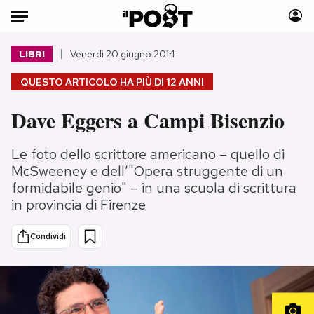
Auto
LIBRI
Venerdì 20 giugno 2014
QUESTO ARTICOLO HA PIÙ DI
12 ANNI
HOME
Dave Eggers a Campi Bisenzio
Italia
Moda
Mondo
Libri
Le foto dello scrittore americano – quello di
Politica
Consumismi
McSweeney e dell’"Opera struggente di un
Tecnologia
Storie/Idee
formidabile genio" – in una scuola di scrittura
Internet
Ok Boomer!
in provincia di Firenze
Scienza
Media
Condividi
Cultura
Europa
Economia
Altrecose
Sport
Mondiali calcio 2026