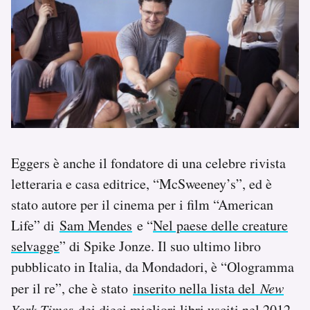
Eggers è anche il fondatore di una celebre rivista
letteraria e casa editrice, “McSweeney’s”, ed è
stato autore per il cinema per i film “American
Life” di
Sam Mendes
e “
Nel paese delle creature
selvagge
” di Spike Jonze. Il suo ultimo libro
pubblicato in Italia, da Mondadori, è “Ologramma
per il re”, che è stato
inserito nella lista del
New
York Times
dei dieci migliori libri usciti nel 2012