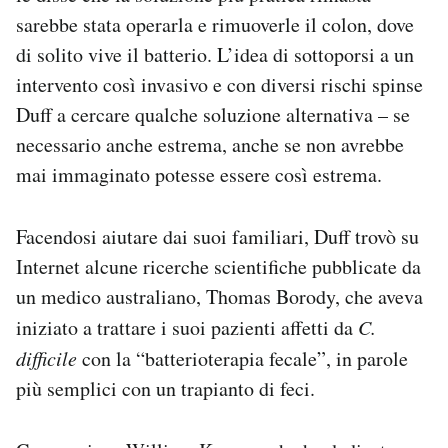
Notifiche mobile
sarebbe stata operarla e rimuoverle il colon, dove
Regala il Post
di solito vive il batterio. L’idea di sottoporsi a un
Hai bisogno di aiuto?
intervento così invasivo e con diversi rischi spinse
Esci
Duff a cercare qualche soluzione alternativa – se
necessario anche estrema, anche se non avrebbe
mai immaginato potesse essere così estrema.
Facendosi aiutare dai suoi familiari, Duff trovò su
Internet alcune ricerche scientifiche pubblicate da
un medico australiano, Thomas Borody, che aveva
iniziato a trattare i suoi pazienti affetti da
C.
difficile
con la “batterioterapia fecale”, in parole
più semplici con un trapianto di feci.