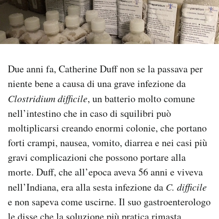
PODCAST
NEWSLETTER
Due anni fa, Catherine Duff non se la passava per
niente bene a causa di una grave infezione da
I MIEI PREFERITI
Clostridium difficile
, un batterio molto comune
nell’intestino che in caso di squilibri può
SHOP
moltiplicarsi creando enormi colonie, che portano
forti crampi, nausea, vomito, diarrea e nei casi più
CALENDARIO
gravi complicazioni che possono portare alla
morte. Duff, che all’epoca aveva 56 anni e viveva
AREA PERSONALE
nell’Indiana, era alla sesta infezione da
C. difficile
e non sapeva come uscirne. Il suo gastroenterologo
Area Personale
Newsletter
le disse che la soluzione più pratica rimasta