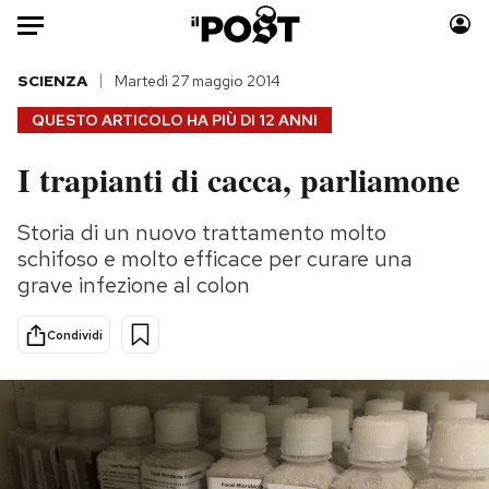
Auto
SCIENZA
Martedì 27 maggio 2014
QUESTO ARTICOLO HA PIÙ DI
12 ANNI
HOME
I trapianti di cacca, parliamone
Italia
Moda
Mondo
Libri
Storia di un nuovo trattamento molto
Politica
Consumismi
schifoso e molto efficace per curare una
Tecnologia
Storie/Idee
grave infezione al colon
Internet
Ok Boomer!
Condividi
Scienza
Media
Cultura
Europa
Economia
Altrecose
Sport
Mondiali calcio 2026