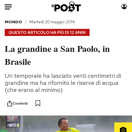
Auto
MONDO
Martedì 20 maggio 2014
QUESTO ARTICOLO HA PIÙ DI
12 ANNI
HOME
La grandine a San Paolo, in
Italia
Moda
Brasile
Mondo
Libri
Politica
Consumismi
Un temporale ha lasciato venti centimetri di
Tecnologia
Storie/Idee
grandine ma ha rifornito le riserve di acqua
Internet
Ok Boomer!
(che erano al minimo)
Scienza
Media
Cultura
Europa
Condividi
Economia
Altrecose
Sport
Mondiali calcio 2026