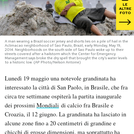
LE
ALTRE
PODCAST
FOTO
NEWSLETTER
A man wearing a Brazil soccer jersey and shorts lies on a pile of hail in the
Aclimacao neighborhood of Sao Paulo, Brazil, early Monday, May 19,
2014. Neighborhoods on the south side of Sao Paulo woke up to their
I MIEI PREFERITI
streets covered after a hailstorm which the Center for Emergency
Management says broke the dry spell that brought the city's water levels
to a historic low. (AP Photo/Nelson Antoine)
SHOP
Lunedì 19 maggio una notevole grandinata ha
interessato la città di San Paolo, in Brasile, che fra
CALENDARIO
circa tre settimane ospiterà la partita inaugurale
dei prossimi
Mondiali
di calcio fra Brasile e
AREA PERSONALE
Croazia, il 12 giugno. La grandinata ha lasciato in
alcune zone fino a 20 centimetri di grandine e
Area Personale
chicchi di grosse dimensioni, ma soprattutto ha
Newsletter