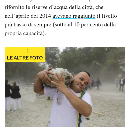
Notifiche mobile
rifornito le riserve d’acqua della città, che
Regala il Post
nell’aprile del 2014
avevano raggiunto
il livello
Hai bisogno di aiuto?
più basso di sempre (
sotto al 10 per cento
della
Esci
propria capacità).