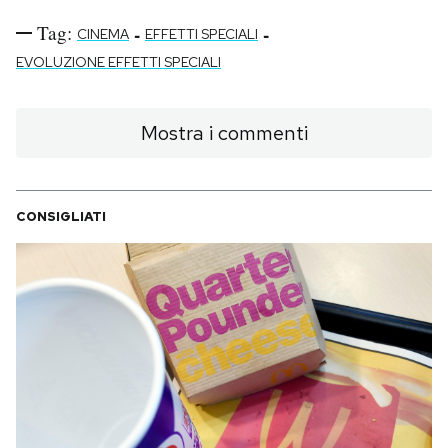
Tag:
-
-
CINEMA
EFFETTI SPECIALI
PODCAST
EVOLUZIONE EFFETTI SPECIALI
NEWSLETTER
Mostra i commenti
I MIEI PREFERITI
CONSIGLIATI
SHOP
CALENDARIO
AREA PERSONALE
Area Personale
Newsletter