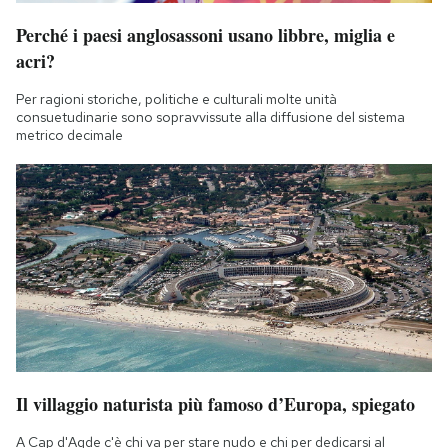
Notifiche mobile
Perché i paesi anglosassoni usano libbre, miglia e
Regala il Post
acri?
Hai bisogno di aiuto?
Esci
Per ragioni storiche, politiche e culturali molte unità
consuetudinarie sono sopravvissute alla diffusione del sistema
metrico decimale
Il villaggio naturista più famoso d’Europa, spiegato
A Cap d'Agde c'è chi va per stare nudo e chi per dedicarsi al