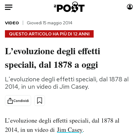
Auto
VIDEO
Giovedì 15 maggio 2014
QUESTO ARTICOLO HA PIÙ DI
12 ANNI
HOME
L’evoluzione degli effetti
Italia
Moda
speciali, dal 1878 a oggi
Mondo
Libri
Politica
Consumismi
L'evoluzione degli effetti speciali, dal 1878 al
Tecnologia
Storie/Idee
2014, in un video di Jim Casey.
Internet
Ok Boomer!
Scienza
Media
Condividi
Cultura
Europa
Economia
Altrecose
L’evoluzione degli effetti speciali, dal 1878 al
Sport
Mondiali calcio 2026
2014, in un video di
Jim Casey
.