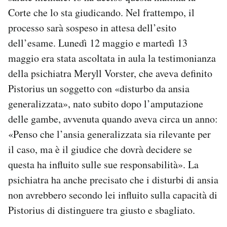
Notifiche mobile
Corte che lo sta giudicando. Nel frattempo, il
Regala il Post
processo sarà sospeso in attesa dell’esito
Hai bisogno di aiuto?
dell’esame. Lunedì 12 maggio e martedì 13
Esci
maggio era stata ascoltata in aula la testimonianza
della psichiatra Meryll Vorster, che aveva definito
Pistorius un soggetto con «disturbo da ansia
generalizzata», nato subito dopo l’amputazione
delle gambe, avvenuta quando aveva circa un anno:
«Penso che l’ansia generalizzata sia rilevante per
il caso, ma è il giudice che dovrà decidere se
questa ha influito sulle sue responsabilità». La
psichiatra ha anche precisato che i disturbi di ansia
non avrebbero secondo lei influito sulla capacità di
Pistorius di distinguere tra giusto e sbagliato.