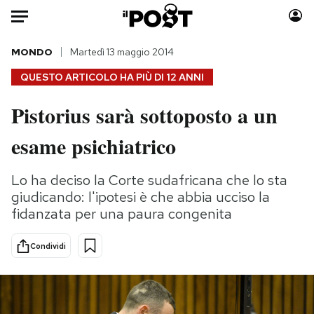
Auto
MONDO
Martedì 13 maggio 2014
QUESTO ARTICOLO HA PIÙ DI
12 ANNI
HOME
Pistorius sarà sottoposto a un
Italia
Moda
esame psichiatrico
Mondo
Libri
Politica
Consumismi
Lo ha deciso la Corte sudafricana che lo sta
Tecnologia
Storie/Idee
giudicando: l'ipotesi è che abbia ucciso la
Internet
Ok Boomer!
fidanzata per una paura congenita
Scienza
Media
Cultura
Europa
Condividi
Economia
Altrecose
Sport
Mondiali calcio 2026