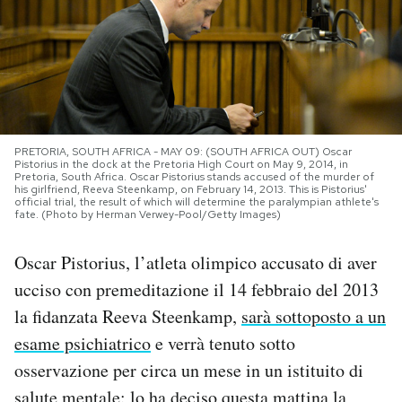
PODCAST
NEWSLETTER
PRETORIA, SOUTH AFRICA - MAY 09: (SOUTH AFRICA OUT) Oscar
I MIEI PREFERITI
Pistorius in the dock at the Pretoria High Court on May 9, 2014, in
Pretoria, South Africa. Oscar Pistorius stands accused of the murder of
his girlfriend, Reeva Steenkamp, on February 14, 2013. This is Pistorius'
official trial, the result of which will determine the paralympian athlete's
SHOP
fate. (Photo by Herman Verwey-Pool/Getty Images)
Oscar Pistorius, l’atleta olimpico accusato di aver
CALENDARIO
ucciso con premeditazione il 14 febbraio del 2013
la fidanzata Reeva Steenkamp,
sarà sottoposto a un
AREA PERSONALE
esame psichiatrico
e verrà tenuto sotto
osservazione per circa un mese in un istituito di
Area Personale
Newsletter
salute mentale: lo ha deciso questa mattina la