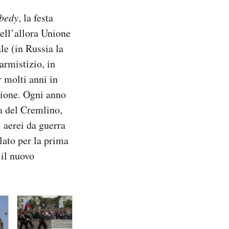
bedy
, la festa
dell’allora Unione
e (in Russia la
rmistizio, in
r molti anni in
zione. Ogni anno
a del Cremlino,
 aerei da guerra
ilato per la prima
 il nuovo