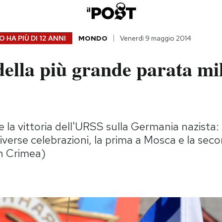
 HA PIÙ DI
12 ANNI
MONDO
Venerdì 9 maggio 2014
della più grande parata mi
e la vittoria dell'URSS sulla Germania nazista:
verse celebrazioni, la prima a Mosca e la sec
in Crimea)