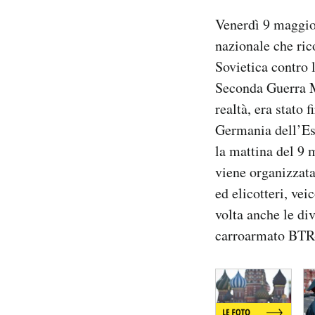
Notifiche mobile
Venerdì 9 maggio 
Regala il Post
nazionale che ric
Hai bisogno di aiuto?
Sovietica contro 
Esci
Seconda Guerra M
realtà, era stato 
Germania dell’Est
la mattina del 9 
viene organizzata
ed elicotteri, vei
volta anche le di
carroarmato BTR