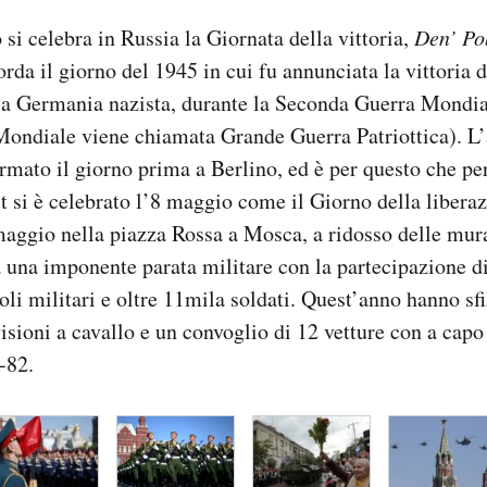
si celebra in Russia la Giornata della vittoria,
Den’ Po
orda il giorno del 1945 in cui fu annunciata la vittoria 
la Germania nazista, durante la Seconda Guerra Mondial
ondiale viene chiamata Grande Guerra Patriottica). L’a
firmato il giorno prima a Berlino, ed è per questo che pe
 si è celebrato l’8 maggio come il Giorno della libera
maggio nella piazza Rossa a Mosca, a ridosso delle mur
 una imponente parata militare con la partecipazione di
coli militari e oltre 11mila soldati. Quest’anno hanno sf
visioni a cavallo e un convoglio di 12 vetture con a capo
-82.