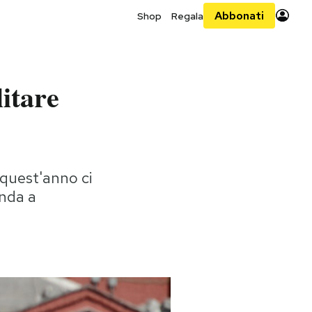
Abbonati
Shop
Regala
litare
 quest'anno ci
onda a