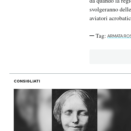
da quando la regi
svolgeranno delle 
aviatori acrobati
Tag:
ARMATA RO
CONSIGLIATI