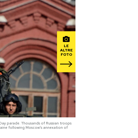
LE
ALTRE
FOTO
y Day parade. Thousands of Russian troops
kraine following Moscow's annexation of