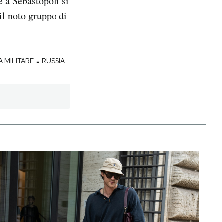
e a Sebastopoli si
 il noto gruppo di
-
A MILITARE
RUSSIA