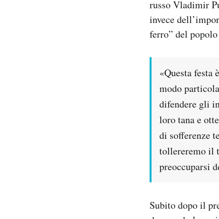
russo Vladimir Pu
invece dell’impor
ferro” del popolo
«Questa festa è
modo particolar
difendere gli i
loro tana e ott
di sofferenze t
tollereremo il 
preoccuparsi de
Subito dopo il pr