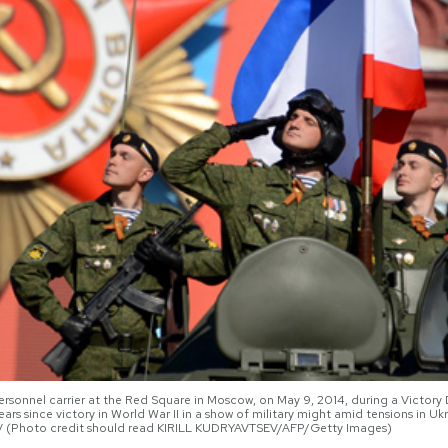
personnel carrier at the Red Square in Moscow, on May 9, 2014, during a Victor
rs since victory in World War II in a show of military might amid tensions in U
 (Photo credit should read KIRILL KUDRYAVTSEV/AFP/Getty Images)