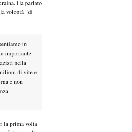
craina. Ha parlato
la volontà “di
 sentiamo in
sia importante
azisti nella
milioni di vite e
erna e non
enza
r la prima volta