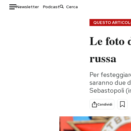
Newsletter
Podcast
Auto
QUESTO ARTICOLO
Le foto 
HOME
Italia
Moda
russa
Mondo
Libri
Politica
Consumismi
Per festeggiar
Tecnologia
Storie/Idee
saranno due di
Internet
Ok Boomer!
Sebastopoli (
Scienza
Media
Cultura
Europa
Condividi
Economia
Altrecose
Sport
Mondiali calcio 2026