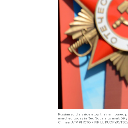
PODCAST
NEWSLETTER
I MIEI PREFERITI
SHOP
CALENDARIO
AREA PERSONALE
Russian soldiers ride atop their armoured 
Area Personale
marched today in Red Square to mark 69 yea
Crimea. AFP PHOTO / KIRILL KUDRYAVTSEV
Newsletter