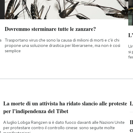
Dovremmo sterminare tutte le zanzare?
L
a
Trasportano virus che sono la causa di milioni di morti e c'è chi
propone una soluzione drastica per liberarsene, ma non è così
Un
semplice
si
fe
La morte di un attivista ha ridato slancio alle proteste
L
per l’indipendenza del Tibet
I
A luglio Lobga Rangzen si è dato fuoco davanti alle Nazioni Unite
per protestare contro il controllo cinese: sono seguite molte
c
e