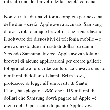
infranto uno dei brevetti della società coreana.
Notifiche mobile
Regala il Post
Non si tratta di una vittoria completa per nessuna
Hai bisogno di aiuto?
delle due società. Apple aveva accusato Samsung
Esci
di aver violato cinque brevetti – che riguardavano
il software dei dispositivi di telefonia mobile – e
aveva chiesto due miliardi di dollari di danni.
Secondo Samsung, invece, Apple aveva violato i
brevetti di alcune applicazioni per creare gallerie
fotografiche e fare videoconferenze e aveva chiesto
6 milioni di dollari di danni. Brian Love,
professore di legge all’università di Santa
Clara,
ha spiegato
a
BBC
che i 119 milioni di
dollari che Samsung dovrà pagare ad Apple «è
meno del 10 per cento di quanto Apple aveva