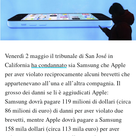
PODCAST
NEWSLETTER
I MIEI PREFERITI
Venerdì 2 maggio il tribunale di San José in
California
ha condannato
sia Samsung che Apple
SHOP
per aver violato reciprocamente alcuni brevetti che
appartenevano all’una e all’altra compagnia. Il
grosso dei danni se li è aggiudicati Apple:
CALENDARIO
Samsung dovrà pagare 119 milioni di dollari (circa
86 milioni di euro) di danni per aver violato due
AREA PERSONALE
brevetti, mentre Apple dovrà pagare a Samsung
Area Personale
158 mila dollari (circa 113 mila euro) per aver
Newsletter