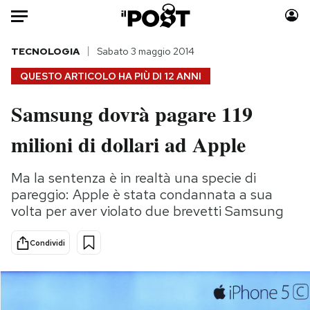
Auto
TECNOLOGIA
Sabato 3 maggio 2014
QUESTO ARTICOLO HA PIÙ DI
12 ANNI
HOME
Samsung dovrà pagare 119
Italia
Moda
milioni di dollari ad Apple
Mondo
Libri
Politica
Consumismi
Ma la sentenza è in realtà una specie di
Tecnologia
Storie/Idee
pareggio: Apple è stata condannata a sua
Internet
Ok Boomer!
volta per aver violato due brevetti Samsung
Scienza
Media
Cultura
Europa
Condividi
Economia
Altrecose
Sport
Mondiali calcio 2026