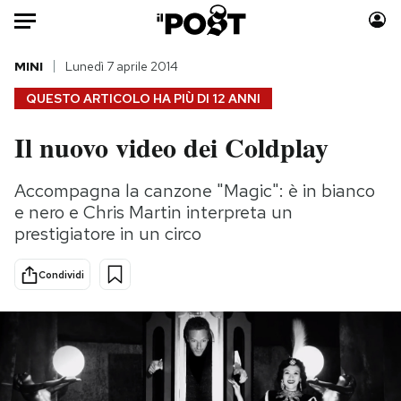
Auto
MINI
Lunedì 7 aprile 2014
QUESTO ARTICOLO HA PIÙ DI
12 ANNI
HOME
Il nuovo video dei Coldplay
Italia
Moda
Mondo
Libri
Accompagna la canzone "Magic": è in bianco
Politica
Consumismi
e nero e Chris Martin interpreta un
Tecnologia
Storie/Idee
prestigiatore in un circo
Internet
Ok Boomer!
Condividi
Scienza
Media
Cultura
Europa
Economia
Altrecose
Sport
Mondiali calcio 2026