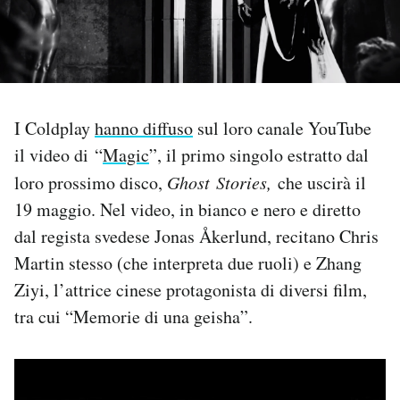
PODCAST
NEWSLETTER
I Coldplay
hanno diffuso
sul loro canale YouTube
il video di “
Magic
”, il primo singolo estratto dal
I MIEI PREFERITI
loro prossimo disco,
Ghost
Stories,
che uscirà il
19 maggio. Nel video, in bianco e nero e diretto
SHOP
dal regista svedese Jonas Åkerlund, recitano Chris
Martin stesso (che interpreta due ruoli) e Zhang
CALENDARIO
Ziyi, l’attrice cinese protagonista di diversi film,
tra cui “Memorie di una geisha”.
AREA PERSONALE
Area Personale
Newsletter