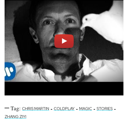
Notifiche mobile
Regala il Post
Hai bisogno di aiuto?
Esci
Tag:
-
-
-
-
CHRIS MARTIN
COLDPLAY
MAGIC
STORIES
ZHANG ZIYI