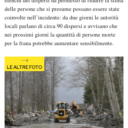
elenchi dei dispersi ha permesso di ridurre la stima
Notifiche mobile
delle persone che si presume possano essere state
Regala il Post
coinvolte nell’incidente: da due giorni le autorità
Hai bisogno di aiuto?
locali parlano di circa 90 dispersi e avvisano che
Esci
nei prossimi giorni la quantità di persone morte
per la frana potrebbe aumentare sensibilmente.