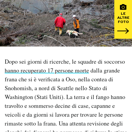
PODCAST
LE
ALTRE
FOTO
NEWSLETTER
I MIEI PREFERITI
Dopo sei giorni di ricerche, le squadre di soccorso
hanno recuperato 17 persone morte
dalla grande
SHOP
frana che si è verificata a Oso, nella contea di
Snohomish, a nord di Seattle nello Stato di
CALENDARIO
Washington (Stati Uniti). La terra e il fango hanno
travolto e sommerso decine di case, capanne e
AREA PERSONALE
veicoli e da giorni si lavora per trovare le persone
Area Personale
rimaste sotto la frana. Una attenta revisione degli
Newsletter