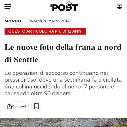
Auto
MONDO
Venerdì 28 marzo 2014
QUESTO ARTICOLO HA PIÙ DI
12 ANNI
HOME
Le nuove foto della frana a nord
Italia
Moda
di Seattle
Mondo
Libri
Politica
Consumismi
Le operazioni di soccorso continuano nei
Tecnologia
Storie/Idee
pressi di Oso, dove una settimana fa è crollata
Internet
Ok Boomer!
una collina uccidendo almeno 17 persone e
Scienza
Media
causando oltre 90 dispersi
Cultura
Europa
Economia
Altrecose
Condividi
Sport
Mondiali calcio 2026