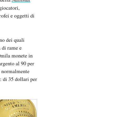
iocatori,
rofei e oggetti di
no dei quali
a di rame e
0mila monete in
argento al 90 per
no normalmente
 di 35 dollari per