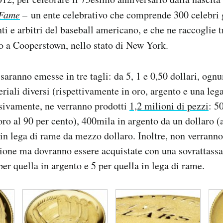
 Fame
–
un ente celebrativo che comprende 300 celebri g
nti e arbitri del baseball americano, e che ne raccoglie t
o a Cooperstown, nello stato di New York.
aranno emesse in tre tagli: da 5, 1 e 0,50 dollari, ognu
riali diversi (rispettivamente in oro, argento e una leg
sivamente, ne verranno prodotti
1,2 milioni di pezzi
: 5
(oro al 90 per cento), 400mila in argento da un dollaro (
 in lega di rame da mezzo dollaro. Inoltre, non verran
ione ma dovranno essere acquistate con una sovrattassa:
per quella in argento e 5 per quella in lega di rame.