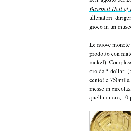
Notifiche mobile
Baseball Hall of
Regala il Post
allenatori, dirige
Hai bisogno di aiuto?
gioco in un muse
Esci
Le nuove monete s
prodotto con mate
nickel). Comples
oro da 5 dollari 
cento) e 750mila
messe in circolaz
quella in oro, 10 