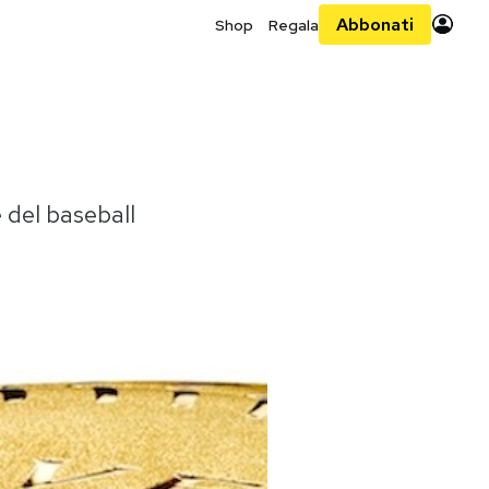
Abbonati
Shop
Regala
e
 del baseball