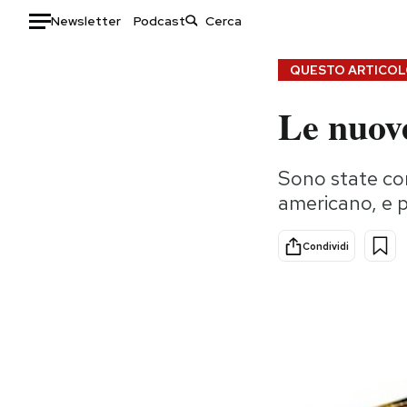
Newsletter
Podcast
Auto
QUESTO ARTICOLO
Le nuov
HOME
Italia
Moda
Sono state con
Mondo
Libri
americano, e 
Politica
Consumismi
Tecnologia
Storie/Idee
Condividi
Internet
Ok Boomer!
Scienza
Media
Cultura
Europa
Economia
Altrecose
Sport
Mondiali calcio 2026