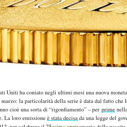
ati Uniti ha coniato negli ultimi mesi una nuova moneta
 marzo: la particolarità della serie è data dal fatto che
nno cioè una sorta di “rigonfiamento” – per
prime
nella
e. La loro emissione
è stata decisa
da una legge del gov
012, per celebrare il 75esimo anniversario dalla nascita