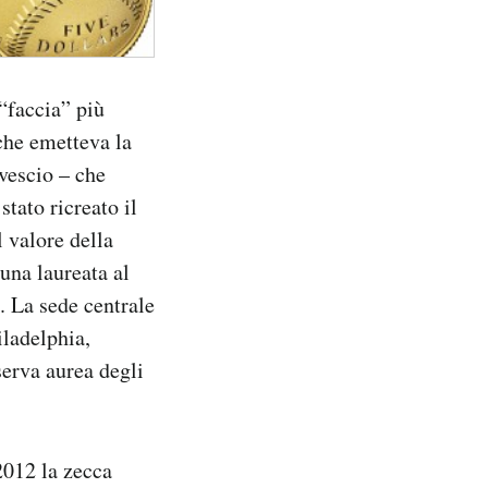
“faccia” più
che emetteva la
vescio – che
tato ricreato il
l valore della
una laureata al
. La sede centrale
ladelphia,
serva aurea degli
2012 la zecca