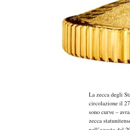
PODCAST
NEWSLETTER
I MIEI PREFERITI
SHOP
CALENDARIO
La zecca degli St
circolazione il 27
AREA PERSONALE
sono curve – avra
zecca statunitens
Area Personale
Newsletter
nell’agosto del 2