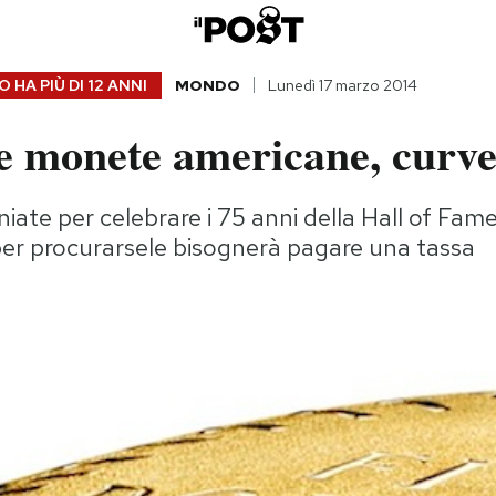
 HA PIÙ DI
12 ANNI
MONDO
Lunedì 17 marzo 2014
e monete americane, curv
iate per celebrare i 75 anni della Hall of Fame
per procurarsele bisognerà pagare una tassa