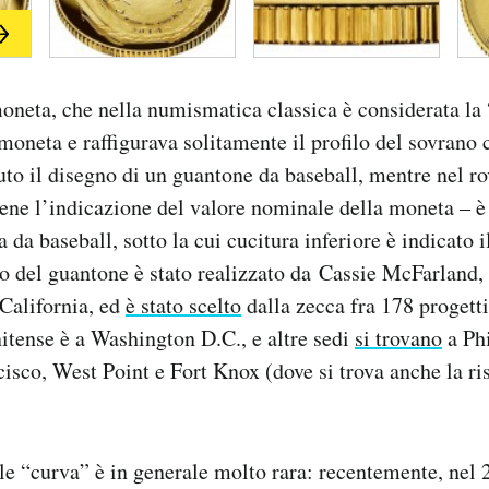
moneta, che nella numismatica classica è considerata la 
moneta e raffigurava solitamente il profilo del sovrano 
to il disegno di un guantone da baseball, mentre nel ro
ene l’indicazione del valore nominale della moneta – è s
a da baseball, sotto la cui cucitura inferiore è indicato i
o del guantone è stato realizzato da Cassie McFarland, 
 California, ed
è stato scelto
dalla zecca fra 178 progetti
nitense è a Washington D.C., e altre sedi
si trovano
a Phi
isco, West Point e Fort Knox (dove si trova anche la ri
e “curva” è in generale molto rara: recentemente, nel 