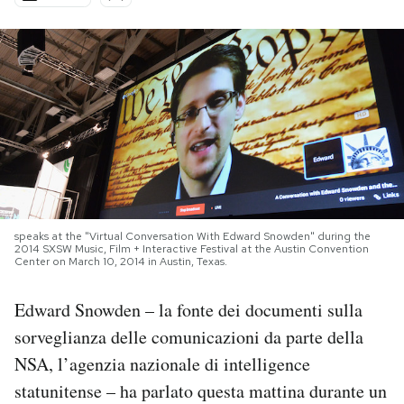
PODCAST
NEWSLETTER
I MIEI PREFERITI
SHOP
speaks at the "Virtual Conversation With Edward Snowden" during the
2014 SXSW Music, Film + Interactive Festival at the Austin Convention
Center on March 10, 2014 in Austin, Texas.
CALENDARIO
Edward Snowden – la fonte dei documenti sulla
AREA PERSONALE
sorveglianza delle comunicazioni da parte della
NSA, l’agenzia nazionale di intelligence
Area Personale
statunitense – ha parlato questa mattina durante un
Newsletter