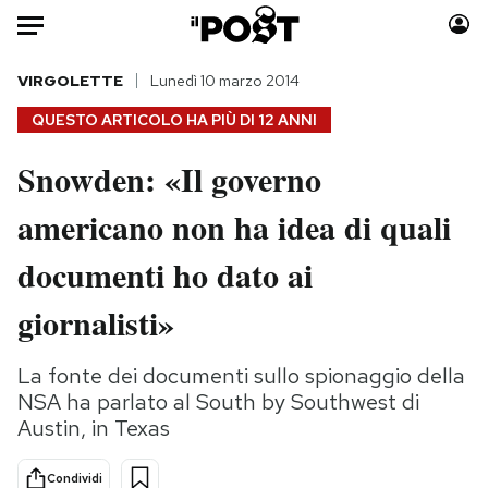
Auto
VIRGOLETTE
Lunedì 10 marzo 2014
QUESTO ARTICOLO HA PIÙ DI
12 ANNI
HOME
Snowden: «Il governo
Italia
Moda
americano non ha idea di quali
Mondo
Libri
Politica
Consumismi
documenti ho dato ai
Tecnologia
Storie/Idee
Internet
Ok Boomer!
giornalisti»
Scienza
Media
Cultura
Europa
La fonte dei documenti sullo spionaggio della
NSA ha parlato al South by Southwest di
Economia
Altrecose
Austin, in Texas
Sport
Mondiali calcio 2026
Condividi