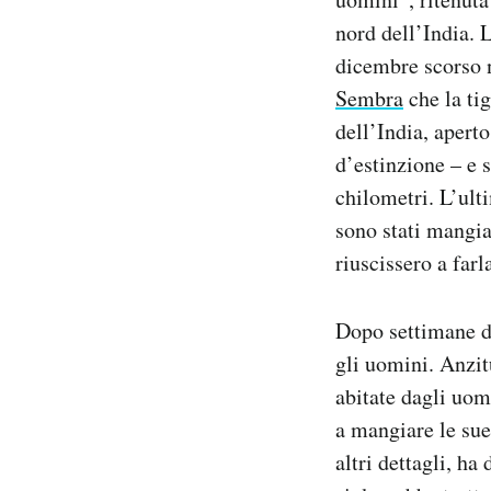
Notifiche mobile
nord dell’India. 
Regala il Post
dicembre scorso n
Hai bisogno di aiuto?
Sembra
che la tig
Esci
dell’India, aperto
d’estinzione – e 
chilometri. L’ult
sono stati mangia
riuscissero a farl
Dopo settimane di
gli uomini. Anzitu
abitate dagli uom
a mangiare le sue
altri dettagli, ha