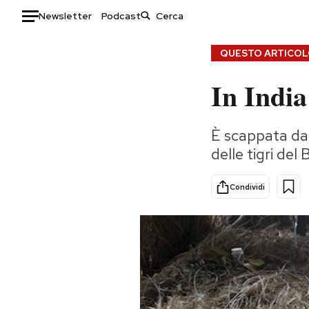
Newsletter
Podcast
Auto
QUESTO ARTICOLO
In India
HOME
Italia
Moda
È scappata da 
Mondo
Libri
delle tigri de
Politica
Consumismi
Tecnologia
Storie/Idee
Condividi
Internet
Ok Boomer!
Scienza
Media
Cultura
Europa
Economia
Altrecose
Sport
Mondiali calcio 2026