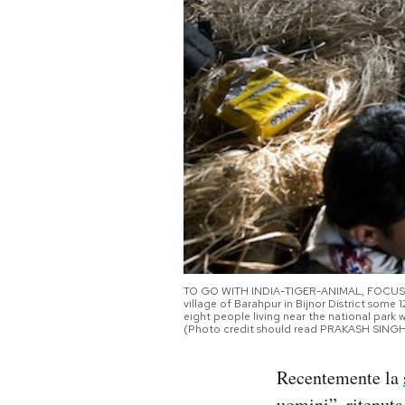
PODCAST
NEWSLETTER
I MIEI PREFERITI
SHOP
CALENDARIO
TO GO WITH INDIA-TIGER-ANIMAL, FOCUS BY 
village of Barahpur in Bijnor District some
eight people living near the national park
(Photo credit should read PRAKASH SING
AREA PERSONALE
Area Personale
Recentemente la
Newsletter
uomini”, ritenuta