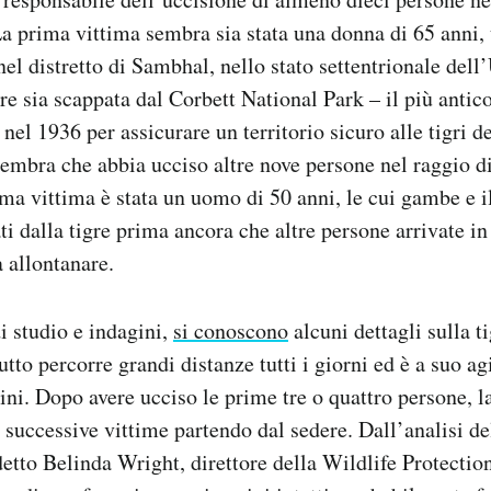
La prima vittima sembra sia stata una donna di 65 anni, 
el distretto di Sambhal, nello stato settentrionale dell
re sia scappata dal Corbett National Park – il più antic
 nel 1936 per assicurare un territorio sicuro alle tigri d
sembra che abbia ucciso altre nove persone nel raggio d
ima vittima è stata un uomo di 50 anni, le cui gambe e 
ti dalla tigre prima ancora che altre persone arrivate i
a allontanare.
 studio e indagini,
si conoscono
alcuni dettagli sulla 
tto percorre grandi distanze tutti i giorni ed è a suo ag
ini. Dopo avere ucciso le prime tre o quattro persone, la
 successive vittime partendo dal sedere. Dall’analisi de
 detto Belinda Wright, direttore della Wildlife Protectio