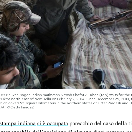
Bhuvan Bagga Indian marksman Nawab Shafat Ali Khan (top) waits for the tige
 120kms north-east of New Delhi on February 2, 2014. Since December 29, 2013, t
 which covers 521 square kilometers in the northern states of Uttar Pradesh 
H/AFP/Getty Images)
stampa indiana
si è occupata
parecchio del caso della t
 responsabile dell’uccisione di almeno dieci persone ne