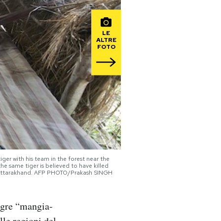
LE
ALTRE
FOTO
r with his team in the forest near the
he same tiger is believed to have killed
and Uttarakhand. AFP PHOTO/Prakash SINGH
igre “mangia-
lle regioni del