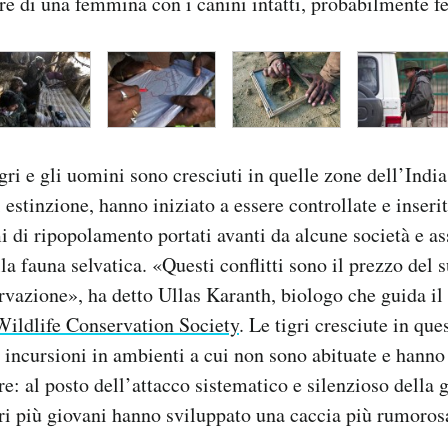
are di una femmina con i canini intatti, probabilmente f
tigri e gli uomini sono cresciuti in quelle zone dell’India 
 estinzione, hanno iniziato a essere controllate e inserit
di ripopolamento portati avanti da alcune società e as
la fauna selvatica. «Questi conflitti sono il prezzo del 
rvazione», ha detto Ullas Karanth, biologo che guida 
Wildlife Conservation Society
. Le tigri cresciute in qu
 incursioni in ambienti a cui non sono abituate e hann
re: al posto dell’attacco sistematico e silenzioso della
gri più giovani hanno sviluppato una caccia più rumorosa