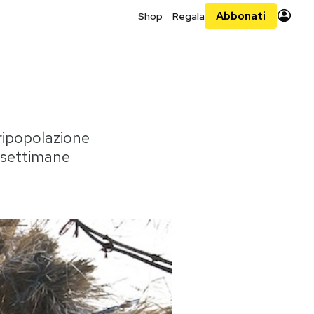
Abbonati
Shop
Regala
ripopolazione
i settimane