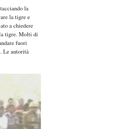
tacciando la
are la tigre e
iato a chiedere
la tigre. Molti di
 andare fuori
e. Le autorità