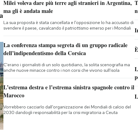
Milei voleva dare più terre agli stranieri in Argentina,
T
ma gli è andata male
n
a
La sua proposta è stata cancellata e l’opposizione lo ha accusato di
svendere il paese, cavalcando il patriottismo emerso per i Mondiali
I
La conferenza stampa segreta di un gruppo radicale
È
dell’indipendentismo della Corsica
C'erano i giornalisti di un solo quotidiano, la solita scenografia ma
L
anche nuove minacce contro i non corsi che vivono sull'isola
p
L’estrema destra e l’estrema sinistra spagnole contro il
Marocco
L
Vorrebbero cacciarlo dall’organizzazione dei Mondiali di calcio del
2030 dandogli responsabilità per la crisi migratoria a Ceuta