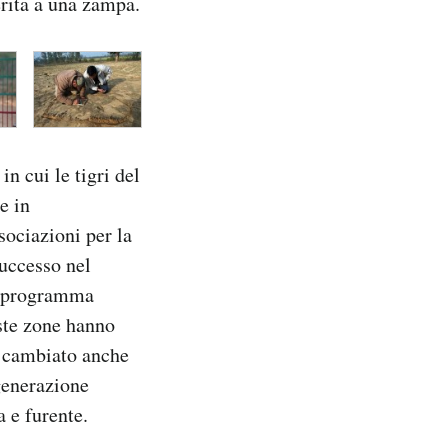
erita a una zampa.
in cui le tigri del
e in
sociazioni per la
successo nel
il programma
este zone hanno
o cambiato anche
 generazione
 e furente.