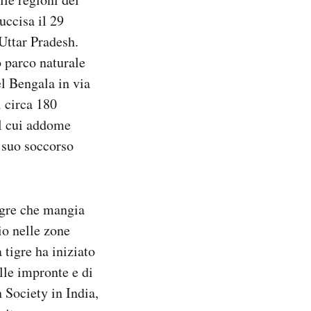
uccisa il 29
’Uttar Pradesh.
o parco naturale
el Bengala in via
i circa 180
il cui addome
n suo soccorso
tigre che mangia
io nelle zone
 tigre ha iniziato
lle impronte e di
n Society in India,