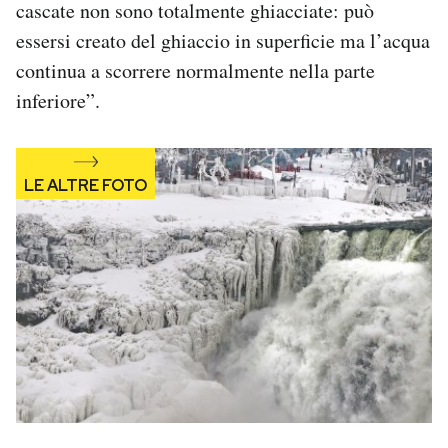
cascate non sono totalmente ghiacciate: può
Notifiche mobile
essersi creato del ghiaccio in superficie ma l’acqua
Regala il Post
continua a scorrere normalmente nella parte
Hai bisogno di aiuto?
Esci
inferiore”.