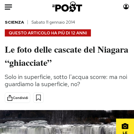
Auto
SCIENZA
Sabato 11 gennaio 2014
QUESTO ARTICOLO HA PIÙ DI
12 ANNI
HOME
Le foto delle cascate del Niagara
Italia
Moda
“ghiacciate”
Mondo
Libri
Politica
Consumismi
Solo in superficie, sotto l'acqua scorre: ma noi
Tecnologia
Storie/Idee
guardiamo la superficie, no?
Internet
Ok Boomer!
Scienza
Media
Condividi
Cultura
Europa
Economia
Altrecose
Sport
Mondiali calcio 2026
LE