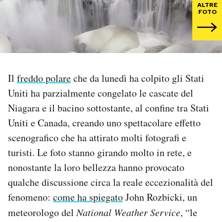
ALTRE
FOTO
PODCAST
NEWSLETTER
Il
freddo polare
che da lunedì ha colpito gli Stati
I MIEI PREFERITI
Uniti ha parzialmente congelato le cascate del
Niagara e il bacino sottostante, al confine tra Stati
SHOP
Uniti e Canada, creando uno spettacolare effetto
scenografico che ha attirato molti fotografi e
turisti. Le foto stanno girando molto in rete, e
CALENDARIO
nonostante la loro bellezza hanno provocato
qualche discussione circa la reale eccezionalità del
AREA PERSONALE
fenomeno:
come ha spiegato
John Rozbicki, un
Area Personale
meteorologo del
National Weather Service
, “le
Newsletter