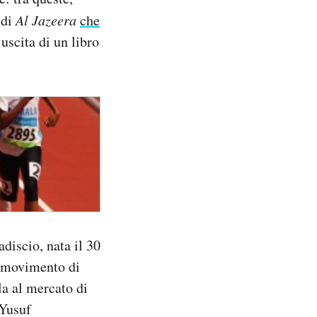
 di
Al Jazeera
che
’uscita di un libro
discio, nata il 30
l movimento di
la al mercato di
 Yusuf