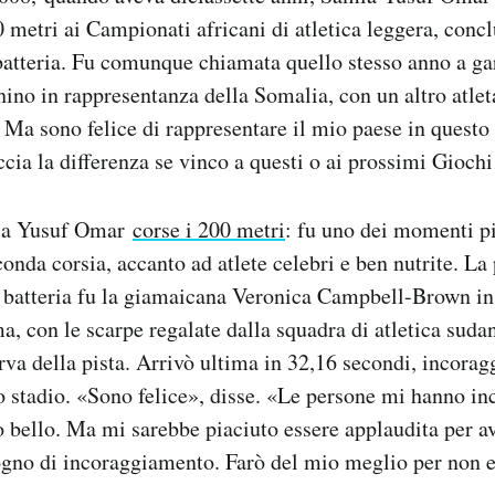
0 metri ai Campionati africani di atletica leggera, conc
batteria. Fu comunque chiamata quello stesso anno a ga
ino in rappresentanza della Somalia, con un altro atle
 Ma sono felice di rappresentare il mio paese in questo
cia la differenza se vinco a questi o ai prossimi Gioch
mia Yusuf Omar
corse i 200 metri
: fu uno dei momenti p
onda corsia, accanto ad atlete celebri e ben nutrite. La
a batteria fu la giamaicana Veronica Campbell-Brown in
, con le scarpe regalate dalla squadra di atletica suda
rva della pista. Arrivò ultima in 32,16 secondi, incorag
o stadio. «Sono felice», disse. «Le persone mi hanno in
to bello. Ma mi sarebbe piaciuto essere applaudita per av
gno di incoraggiamento. Farò del mio meglio per non e