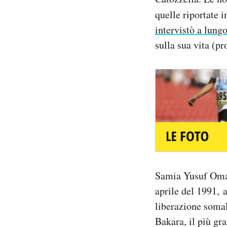
quelle riportate i
intervistò a lung
sulla sua vita (pr
Samia Yusuf Omar 
aprile del 1991, 
liberazione somal
Bakara, il più gr