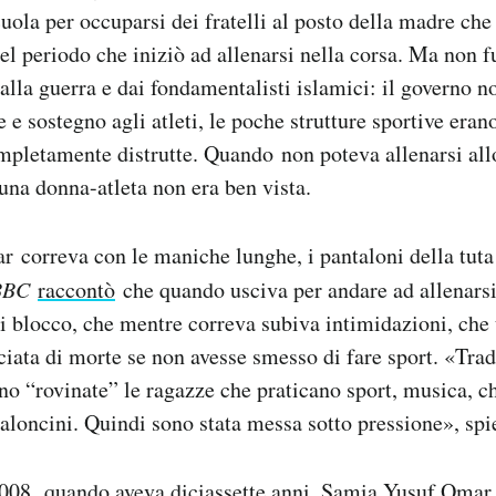
uola per occuparsi dei fratelli al posto della madre che 
uel periodo che iniziò ad allenarsi nella corsa. Ma non f
lla guerra e dai fondamentalisti islamici: il governo no
 e sostegno agli atleti, le poche strutture sportive erano
pletamente distrutte. Quando non poteva allenarsi all
 una donna-atleta non era ben vista.
correva con le maniche lunghe, i pantaloni della tuta
BBC
raccontò
che quando usciva per andare ad allenarsi
di blocco, che mentre correva subiva intimidazioni, che 
ciata di morte se non avesse smesso di fare sport. «Tra
o “rovinate” le ragazze che praticano sport, musica, c
taloncini. Quindi sono stata messa sotto pressione», spi
008, quando aveva diciassette anni, Samia Yusuf Omar 