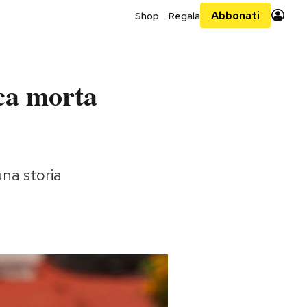
Abbonati
Shop
Regala
ca morta
una storia