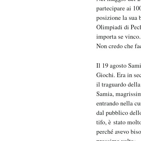
partecipare ai 10
posizione la sua 
Olimpiadi di Pech
importa se vinco.
Non credo che fac
Il 19 agosto Sa
Giochi. Era in sec
il traguardo dell
Samia, magrissima
entrando nella cu
dal pubblico dell
tifo, è stato mol
perché avevo biso
prossima volta».