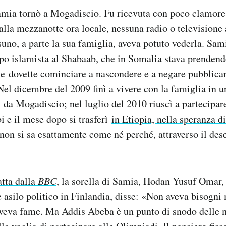
mia tornò a Mogadiscio. Fu ricevuta con poco clamore.
alla mezzanotte ora locale, nessuna radio o televisione 
suno, a parte la sua famiglia, aveva potuto vederla. Sam
po islamista al Shabaab, che in Somalia stava prenden
e dovette cominciare a nascondere e a negare pubblicam
 Nel dicembre del 2009 finì a vivere con la famiglia in
i da Mogadiscio; nel luglio del 2010 riuscì a partecipa
bi e il mese dopo si trasferì
in Etiopia, nella speranza d
, non si sa esattamente come né perché, attraverso il dese
atta dalla
BBC
, la sorella di Samia, Hodan Yusuf Omar,
 asilo politico in Finlandia, disse: «Non aveva bisogni 
aveva fame. Ma Addis Abeba è un punto di snodo delle m