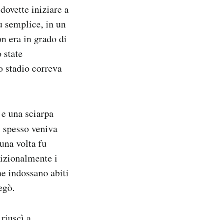
dovette iniziare a
u semplice, in un
n era in grado di
 state
o stadio correva
 e una sciarpa
 spesso veniva
una volta fu
dizionalmente i
he indossano abiti
egò.
riuscì a