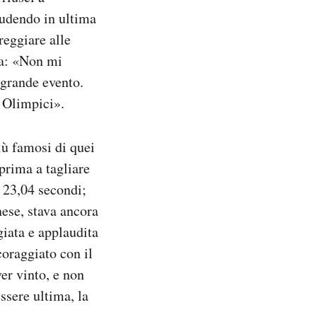
ludendo in ultima
reggiare alle
ta: «Non mi
 grande evento.
i Olimpici».
iù famosi di quei
 prima a tagliare
 23,04 secondi;
nese, stava ancora
giata e applaudita
coraggiato con il
er vinto, e non
ssere ultima, la