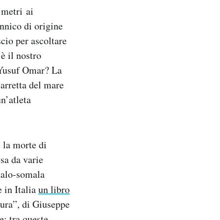
 metri ai
annico di origine
cio per ascoltare
è il nostro
 Yusuf Omar? La
arretta del mare
un’atleta
 la morte di
sa da varie
italo-somala
 in Italia
un libro
aura”, di Giuseppe
: tra queste,