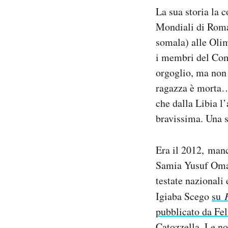
Notifiche mobile
La sua storia la 
Regala il Post
Mondiali di Rom
Hai bisogno di aiuto?
somala) alle Olim
Esci
i membri del Comi
orgoglio, ma non
ragazza è morta…
che dalla Libia l’
bravissima. Una 
Era il 2012, manc
Samia Yusuf Omar
testate nazionali 
Igiaba Scego
su
pubblicato da Felt
Catozzella. Le no