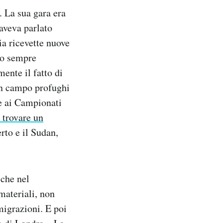
 La sua gara era
aveva parlato
ia ricevette nuove
do sempre
ente il fatto di
 un campo profughi
re ai Campionati
i trovare un
rto e il Sudan,
 che nel
materiali, non
igrazioni. E poi