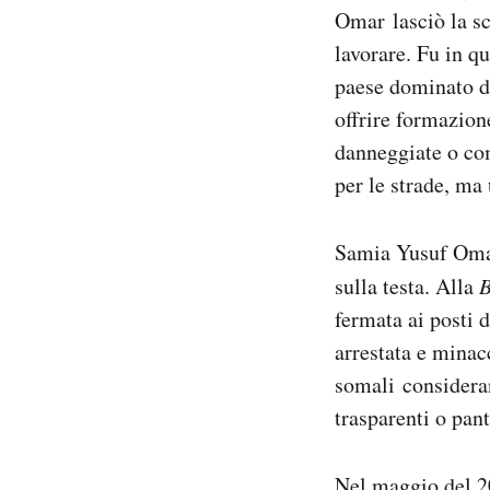
Omar lasciò la sc
lavorare. Fu in q
paese dominato da
offrire formazione
danneggiate o com
per le strade, ma
Samia Yusuf Omar 
sulla testa. Alla
fermata ai posti 
arrestata e minac
somali consideran
trasparenti o pan
Nel maggio del 2