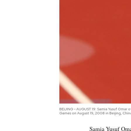
PODCAST
NEWSLETTER
I MIEI PREFERITI
SHOP
CALENDARIO
AREA PERSONALE
BEIJING - AUGUST 19: Samia Yusuf Omar of
Games on August 19, 2008 in Beijing, Chin
Area Personale
Samia Yusuf Omar
Newsletter