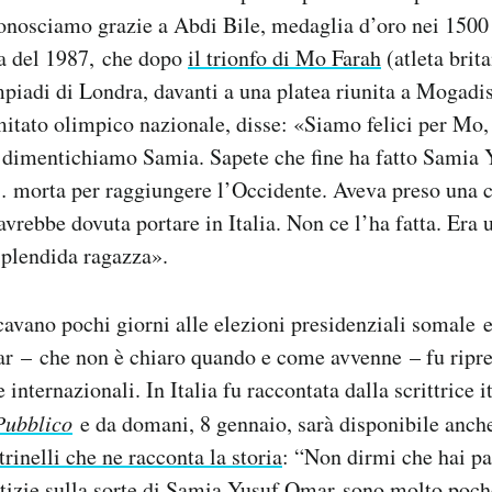
conosciamo grazie a Abdi Bile, medaglia d’oro nei 1500
a del 1987, che dopo
il trionfo di Mo Farah
(atleta brit
piadi di Londra, davanti a una platea riunita a Mogadis
tato olimpico nazionale, disse: «Siamo felici per Mo, 
 dimentichiamo Samia. Sapete che fine ha fatto Samia
 morta per raggiungere l’Occidente. Aveva preso una c
avrebbe dovuta portare in Italia. Non ce l’ha fatta. Era 
splendida ragazza».
avano pochi giorni alle elezioni presidenziali somale e
 – che non è chiaro quando e come avvenne – fu ripre
e internazionali. In Italia fu raccontata dalla scrittrice 
Pubblico
e da domani, 8 gennaio, sarà disponibile anche
rinelli che ne racconta la storia
: “Non dirmi che hai p
tizie sulla sorte di Samia Yusuf Omar sono molto poche