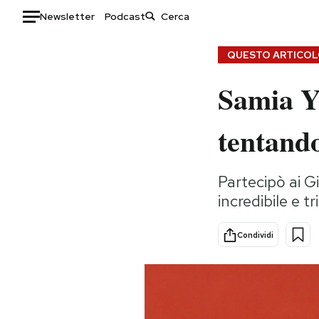
Newsletter
Podcast
Auto
QUESTO ARTICOLO
Samia Y
HOME
Italia
Moda
tentando
Mondo
Libri
Politica
Consumismi
Partecipò ai Gi
Tecnologia
Storie/Idee
incredibile e 
Internet
Ok Boomer!
Scienza
Media
Condividi
Cultura
Europa
Economia
Altrecose
Sport
Mondiali calcio 2026