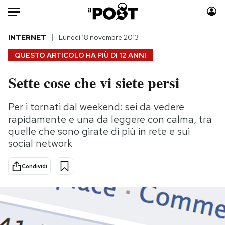
Auto
INTERNET
Lunedì 18 novembre 2013
QUESTO ARTICOLO HA PIÙ DI
12 ANNI
HOME
Sette cose che vi siete persi
Italia
Moda
Mondo
Libri
Per i tornati dal weekend: sei da vedere
Politica
Consumismi
rapidamente e una da leggere con calma, tra
Tecnologia
Storie/Idee
quelle che sono girate di più in rete e sui
social network
Internet
Ok Boomer!
Scienza
Media
Condividi
Cultura
Europa
Economia
Altrecose
Sport
Mondiali calcio 2026