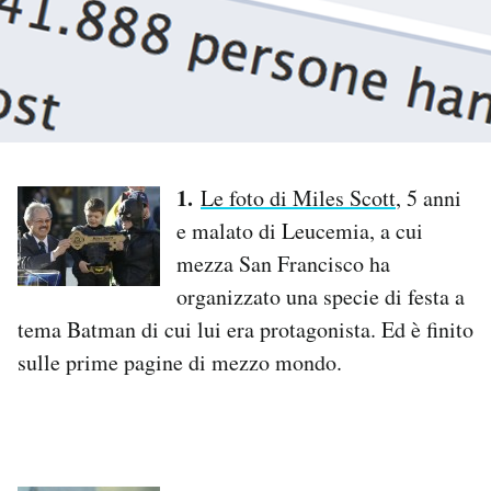
PODCAST
NEWSLETTER
I MIEI PREFERITI
1.
Le foto di Miles Scott
, 5 anni
e malato di Leucemia, a cui
mezza San Francisco ha
SHOP
organizzato una specie di festa a
tema Batman di cui lui era protagonista. Ed è finito
CALENDARIO
sulle prime pagine di mezzo mondo.
AREA PERSONALE
Area Personale
Newsletter