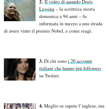
2.
Il video di quando Doris
Notifiche mobile
Lessing
– la scrittrice morta
Regala il Post
domenica a 94 anni – fu
Hai bisogno di aiuto?
informata in mezzo a una strada
Esci
di avere vinto il premio Nobel, e come reagì.
3.
Di chi sono
i 20 account
italiani che hanno più followers
su Twitter.
4.
Meglio se sapete l’inglese, ma