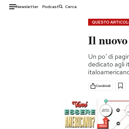
Newsletter
Podcast
Auto
QUESTO ARTICOLO
Il nuov
HOME
Italia
Moda
Un po' di pag
Mondo
Libri
dedicato agli i
Politica
Consumismi
italoamericano
Tecnologia
Storie/Idee
Internet
Ok Boomer!
Condividi
Scienza
Media
Cultura
Europa
Economia
Altrecose
Sport
Mondiali calcio 2026