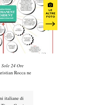
LE
ALTRE
FOTO
l
Sole 24 Ore
hristian Rocca ne
i italiane di