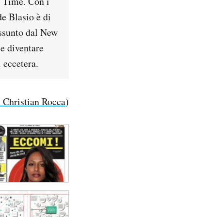
i Time. Con i
de Blasio è di
assunto dal New
e diventare
 eccetera.
i Christian Rocca
)