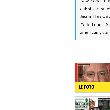
New York. Itali
Notifiche mobile
dubbi seri su c
Regala il Post
Jason Horowitz
Hai bisogno di aiuto?
Esci
York Times. Se
americani, come