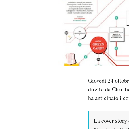
PODCAST
NEWSLETTER
I MIEI PREFERITI
SHOP
Giovedì 24 ottobr
CALENDARIO
diretto da Christ
ha anticipato i co
AREA PERSONALE
Area Personale
La cover story 
Newsletter