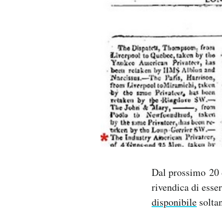
PODCAST
NEWSLETTER
I MIEI PREFERITI
SHOP
CALENDARIO
Dal prossimo 20 d
AREA PERSONALE
rivendica di esse
disponibile
soltan
Area Personale
Newsletter