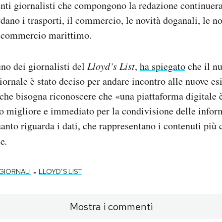
enti giornalisti che compongono la redazione continuer
rdano i trasporti, il commercio, le novità doganali, le n
l commercio marittimo.
no dei giornalisti del
Lloyd’s List
,
ha spiegato
che il n
iornale è stato deciso per andare incontro alle nuove esi
che bisogna riconoscere che «una piattaforma digitale è
io migliore e immediato per la condivisione delle infor
anto riguarda i dati, che rappresentano i contenuti più 
le
.
-
GIORNALI
LLOYD’S LIST
Mostra i commenti