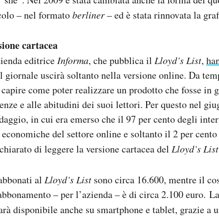
colo – nel formato
berliner
– ed è stata rinnovata la graf
rsione cartacea
zienda editrice
Informa
, che pubblica il
Lloyd’s List
,
ha
l giornale uscirà soltanto nella versione online. Da tem
 capire come poter realizzare un prodotto che fosse in 
enze e alle abitudini dei suoi lettori. Per questo nel gi
daggio, in cui era emerso che il 97 per cento degli inter
e economiche del settore online e soltanto il 2 per cento
chiarato di leggere la versione cartacea del
Lloyd’s List
abbonati al
Lloyd’s List
sono circa 16.600, mentre il co
abbonamento – per l’azienda – è di circa 2.100 euro. L
arà disponibile anche su smartphone e tablet, grazie a 