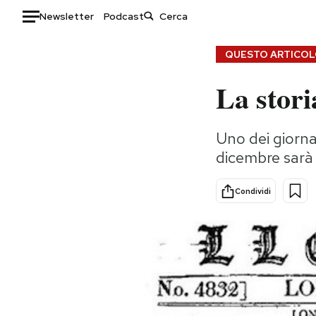
Newsletter
Podcast
Auto
QUESTO ARTICOLO
La stori
HOME
Italia
Moda
Uno dei giornal
Mondo
Libri
dicembre sarà 
Politica
Consumismi
Tecnologia
Storie/Idee
Condividi
Internet
Ok Boomer!
Scienza
Media
Cultura
Europa
Economia
Altrecose
Sport
Mondiali calcio 2026