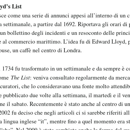
yd’s List
ce come una serie di annunci appesi all’interno di un c
 settimanale, a partire dal 1692. Riportava gli orari di 
 un bollettino degli incidenti e un resoconto delle princ
e al commercio marittimo. L’idea fu di Edward Lloyd, p
use, un caffè nel centro di Londra.
 1734 fu trasformato in un settimanale e da sempre è c
come
The List
: veniva consultato regolarmente da mercan
uratori, che lo consideravano una fonte molto attendibi
 pubblicato due volte alla settimana, il martedì e il ve
anne il sabato. Recentemente è stato anche al centro di u
2002 fu deciso che negli articoli ci si sarebbe riferiti al
a lingua inglese “it”, mentre fino a quel momento era st
she”. Nel 2009 è stata cambiata anche la forma del qu