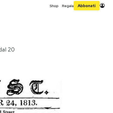
Abbonati
Shop
Regala
 dal 20