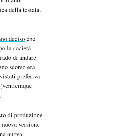
ica della testata.
nno deciso
che
po la società
grado di andare
ugno scorso era
vistati preferiva
 (venticinque
.
sto di produzione
a nuova versione
una nuova