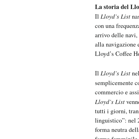
Notifiche mobile
La storia del Llo
Regala il Post
Il
Lloyd’s List
nas
Hai bisogno di aiuto?
con una frequenza
Esci
arrivo delle navi,
alla navigazione 
Lloyd’s Coffee Ho
Il
Lloyd’s List
nel
semplicemente 
commercio e assic
Lloyd’s List
venne
tutti i giorni, tr
linguistico”: nel 
forma neutra dell
forma femminile “