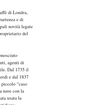
affè di Londra,
partenza e di
ipali novità legate
roprietario del
onosciuto
ti, agenti di
le. Dal 1735 il
nerdì e dal 1837
n piccolo “caso
la nave con la
ata usata la
otidiano,