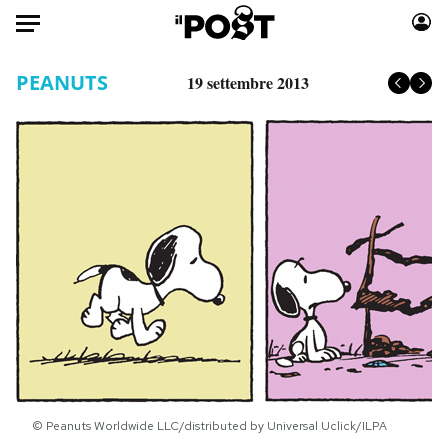
Auto
PEANUTS
19 settembre 2013
HOME
Italia
Moda
Mondo
Libri
Politica
Consumismi
Tecnologia
Storie/Idee
Internet
Ok Boomer!
Scienza
Media
Cultura
Europa
Economia
Altrecose
Sport
Mondiali calcio 2026
© Peanuts Worldwide LLC/distributed by Universal Uclick/ILPA