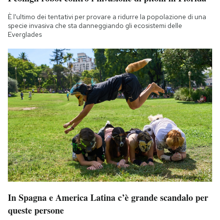
Notifiche mobile
È l'ultimo dei tentativi per provare a ridurre la popolazione di una
Regala il Post
specie invasiva che sta danneggiando gli ecosistemi delle
Hai bisogno di aiuto?
Everglades
Esci
In Spagna e America Latina c’è grande scandalo per
queste persone