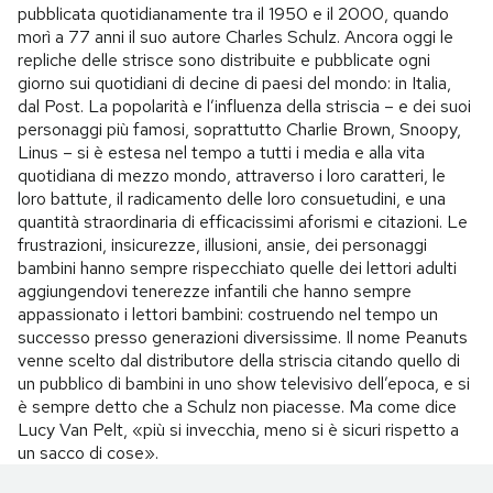
pubblicata quotidianamente tra il 1950 e il 2000, quando
morì a 77 anni il suo autore Charles Schulz. Ancora oggi le
repliche delle strisce sono distribuite e pubblicate ogni
giorno sui quotidiani di decine di paesi del mondo: in Italia,
dal Post. La popolarità e l’influenza della striscia – e dei suoi
personaggi più famosi, soprattutto Charlie Brown, Snoopy,
Linus – si è estesa nel tempo a tutti i media e alla vita
quotidiana di mezzo mondo, attraverso i loro caratteri, le
loro battute, il radicamento delle loro consuetudini, e una
quantità straordinaria di efficacissimi aforismi e citazioni. Le
frustrazioni, insicurezze, illusioni, ansie, dei personaggi
bambini hanno sempre rispecchiato quelle dei lettori adulti
aggiungendovi tenerezze infantili che hanno sempre
appassionato i lettori bambini: costruendo nel tempo un
successo presso generazioni diversissime. Il nome Peanuts
venne scelto dal distributore della striscia citando quello di
un pubblico di bambini in uno show televisivo dell’epoca, e si
è sempre detto che a Schulz non piacesse. Ma come dice
Lucy Van Pelt, «più si invecchia, meno si è sicuri rispetto a
un sacco di cose».