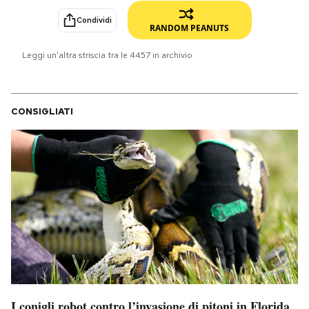
Condividi
PODCAST
RANDOM PEANUTS
Leggi un'altra striscia tra le
4457
in archivio
NEWSLETTER
CONSIGLIATI
I MIEI PREFERITI
SHOP
CALENDARIO
AREA PERSONALE
Area Personale
Newsletter
I conigli robot contro l’invasione di pitoni in Florida