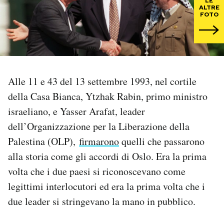
LE
ALTRE
FOTO
PODCAST
NEWSLETTER
Alle 11 e 43 del 13 settembre 1993, nel cortile
I MIEI PREFERITI
della Casa Bianca, Ytzhak Rabin, primo ministro
israeliano, e Yasser Arafat, leader
SHOP
dell’Organizzazione per la Liberazione della
Palestina (OLP),
firmarono
quelli che passarono
CALENDARIO
alla storia come gli accordi di Oslo. Era la prima
volta che i due paesi si riconoscevano come
AREA PERSONALE
legittimi interlocutori ed era la prima volta che i
due leader si stringevano la mano in pubblico.
Area Personale
Newsletter