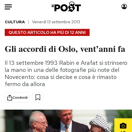
Auto
CULTURA
Venerdì 13 settembre 2013
QUESTO ARTICOLO HA PIÙ DI
12 ANNI
HOME
Gli accordi di Oslo, vent’anni fa
Italia
Moda
Mondo
Libri
Il 13 settembre 1993 Rabin e Arafat si strinsero
Politica
Consumismi
la mano in una delle fotografie più note del
Tecnologia
Storie/Idee
Novecento: cosa si decise e cosa è rimasto
fermo da allora
Internet
Ok Boomer!
Scienza
Media
Condividi
Cultura
Europa
Economia
Altrecose
Sport
Mondiali calcio 2026