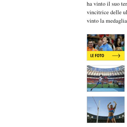
ha vinto il suo t
Notifiche mobile
vincitrice delle 
Regala il Post
Hai bisogno di aiuto?
vinto la medaglia
Esci