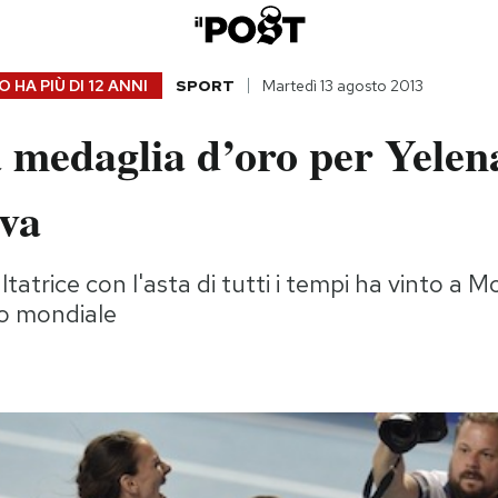
 HA PIÙ DI
12 ANNI
SPORT
Martedì 13 agosto 2013
 medaglia d’oro per Yelen
eva
ltatrice con l'asta di tutti i tempi ha vinto a Mo
lo mondiale