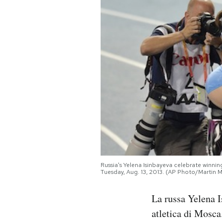
PODCAST
NEWSLETTER
I MIEI PREFERITI
SHOP
CALENDARIO
Russia's Yelena Isinbayeva celebrate winnin
Tuesday, Aug. 13, 2013. (AP Photo/Martin M
AREA PERSONALE
La russa Yelena I
Area Personale
atletica di Mosca.
Newsletter