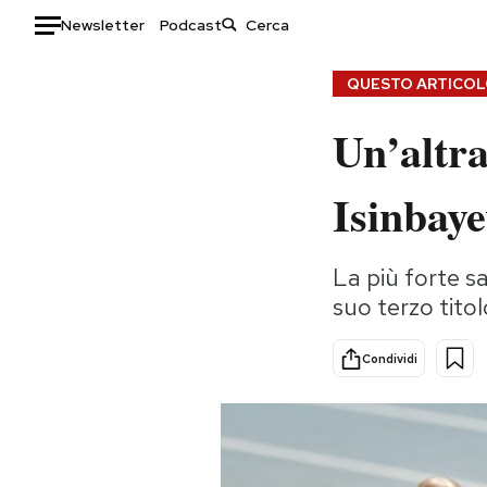
Newsletter
Podcast
Auto
QUESTO ARTICOLO
Un’altra
HOME
Italia
Moda
Isinbay
Mondo
Libri
Politica
Consumismi
La più forte sa
Tecnologia
Storie/Idee
suo terzo tito
Internet
Ok Boomer!
Scienza
Media
Condividi
Cultura
Europa
Economia
Altrecose
Sport
Mondiali calcio 2026