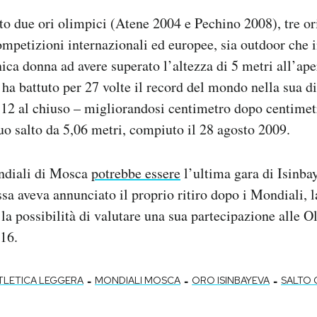
to due ori olimpici (Atene 2004 e Pechino 2008), tre or
mpetizioni internazionali ed europee, sia outdoor che 
nica donna ad avere superato l’altezza di 5 metri all’ape
 ha battuto per 27 volte il record del mondo nella sua d
e 12 al chiuso – migliorandosi centimetro dopo centimet
o salto da 5,06 metri, compiuto il 28 agosto 2009.
ondiali di Mosca
potrebbe essere
l’ultima gara di Isinbay
ussa aveva annunciato il proprio ritiro dopo i Mondiali, 
a possibilità di valutare una sua partecipazione alle O
16.
-
-
-
TLETICA LEGGERA
MONDIALI MOSCA
ORO ISINBAYEVA
SALTO 