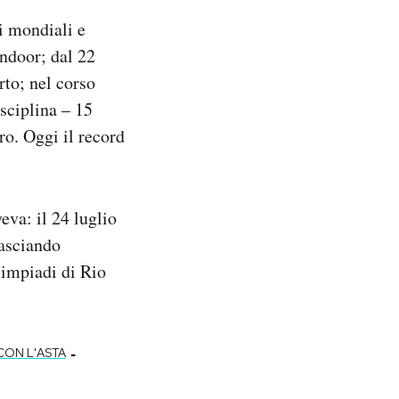
i mondiali e
indoor; dal 22
rto; nel corso
isciplina – 15
ro. Oggi il record
eva: il 24 luglio
lasciando
limpiadi di Rio
-
CON L'ASTA