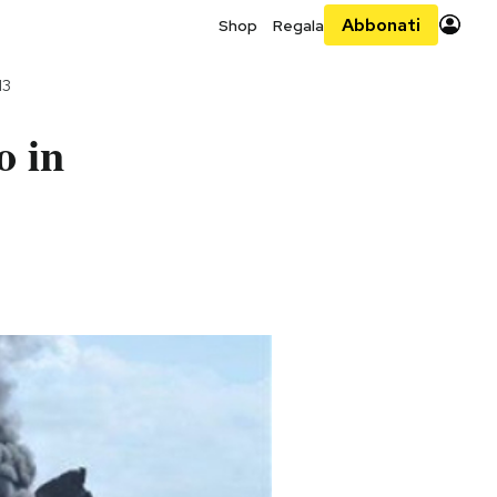
Abbonati
Shop
Regala
13
o in