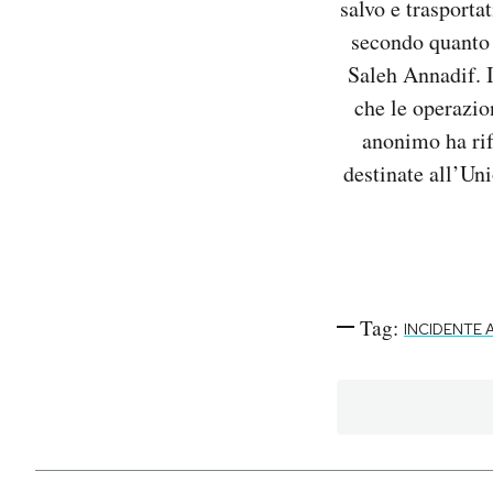
salvo e trasporta
Notifiche mobile
secondo quanto 
Regala il Post
Saleh Annadif. I
Hai bisogno di aiuto?
che le operazio
Esci
anonimo ha rif
destinate all’Uni
Tag:
INCIDENTE 