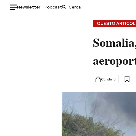
Newsletter
Podcast
Auto
QUESTO ARTICOLO
Somalia,
HOME
Italia
Moda
aeropor
Mondo
Libri
Politica
Consumismi
Tecnologia
Storie/Idee
Condividi
Internet
Ok Boomer!
Scienza
Media
Cultura
Europa
Economia
Altrecose
Sport
Mondiali calcio 2026