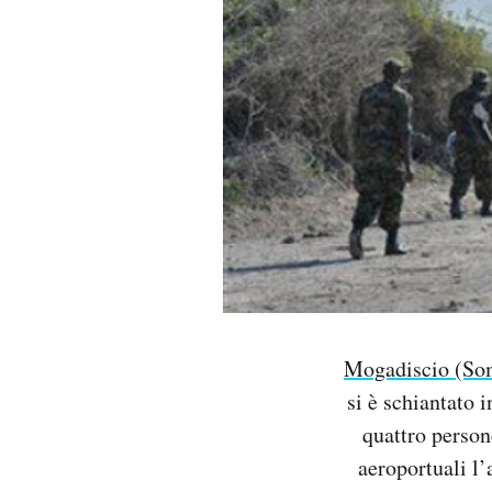
PODCAST
NEWSLETTER
I MIEI PREFERITI
SHOP
CALENDARIO
Mogadiscio (Som
si è schiantato 
AREA PERSONALE
quattro person
Area Personale
aeroportuali l’
Newsletter