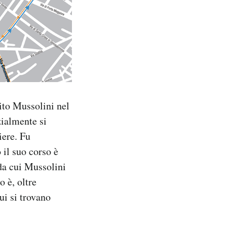
nito Mussolini nel
zialmente si
iere. Fu
 il suo corso è
 da cui Mussolini
o è, oltre
ui si trovano