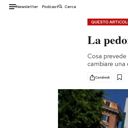
Newsletter
Podcast
Auto
QUESTO ARTICOLO
La pedon
HOME
Italia
Moda
Cosa prevede i
Mondo
Libri
cambiare una 
Politica
Consumismi
Tecnologia
Storie/Idee
Condividi
Internet
Ok Boomer!
Scienza
Media
Cultura
Europa
Economia
Altrecose
Sport
Mondiali calcio 2026