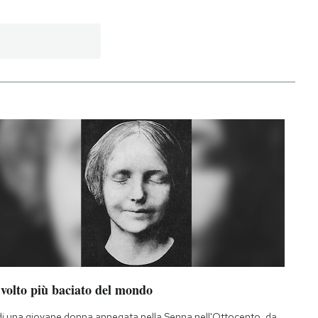
 volto più baciato del mondo
di una giovane donna annegata nella Senna nell'Ottocento, da