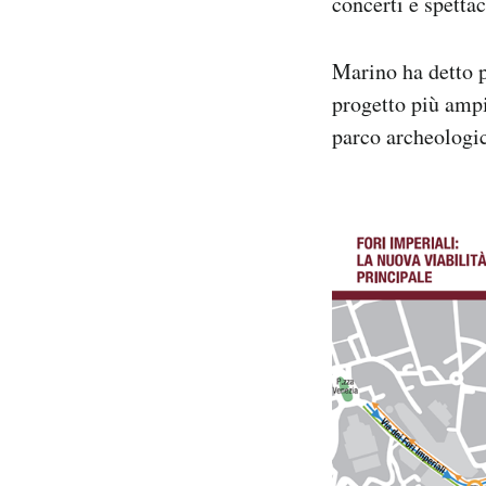
concerti e spettac
Notifiche mobile
Regala il Post
Marino ha detto p
Hai bisogno di aiuto?
progetto più ampi
Esci
parco archeologic