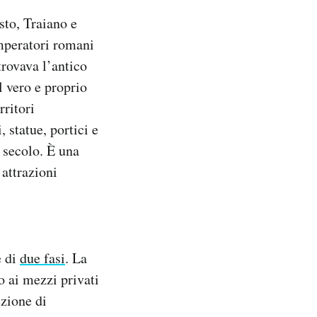
usto, Traiano e
mperatori romani
trovava l’antico
l vero e proprio
rritori
 statue, portici e
 secolo. È una
 attrazioni
e di
due fasi
. La
o ai mezzi privati
ezione di