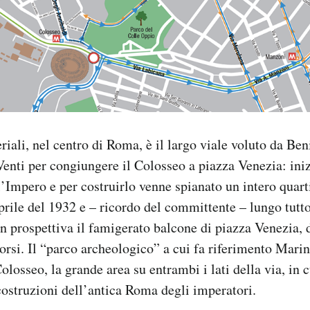
riali, nel centro di Roma, è il largo viale voluto da Be
Venti per congiungere il Colosseo a piazza Venezia: ini
’Impero e per costruirlo venne spianato un intero quart
prile del 1932 e – ricordo del committente – lungo tutto
in prospettiva il famigerato balcone di piazza Venezia,
orsi. Il “parco archeologico” a cui fa riferimento Marin
losseo, la grande area su entrambi i lati della via, in c
 costruzioni dell’antica Roma degli imperatori.