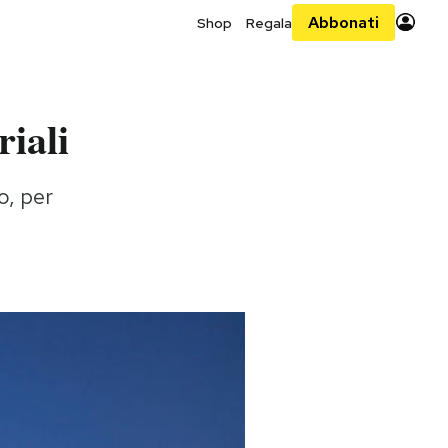
Abbonati
Shop
Regala
iali
o, per