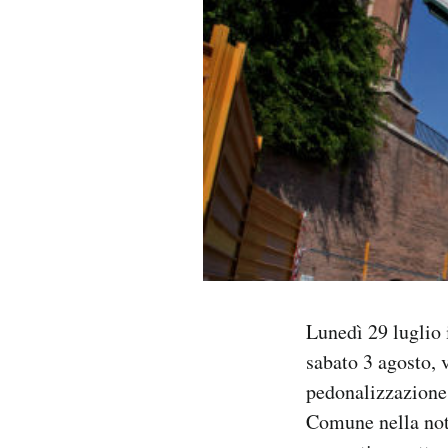
PODCAST
NEWSLETTER
I MIEI PREFERITI
SHOP
CALENDARIO
Lunedì 29 luglio 
sabato 3 agosto, v
AREA PERSONALE
pedonalizzazione,
Area Personale
Comune nella not
Newsletter