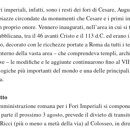
ri imperiali, infatti, sono i resti dei fori di Cesare, Aug
 piazze circondate da monumenti che Cesare e i primi i
n proprio onore. Vennero inaugurati, nell’area in cui si 
blicana, tra il 46 avanti Cristo e il 113 d.C. ed erano i
, decorato con le ricchezze portate a Roma da tutti i te
interno della vasta area – che comprendeva templi, archi,
ve – le modifiche e le aggiunte continuarono fino al VII
logiche più importanti del mondo e una delle principali
a.
tto
amministrazione romana per i Fori Imperiali si compon
parte il prossimo 3 agosto, prevede il divieto di transit
Ricci (più o meno a metà della via) al Colosseo, in dir