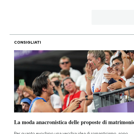
CONSIGLIATI
La moda anacronistica delle proposte di matrimoni
Per quanto evochino una vecchia idea di romanticismo, sono