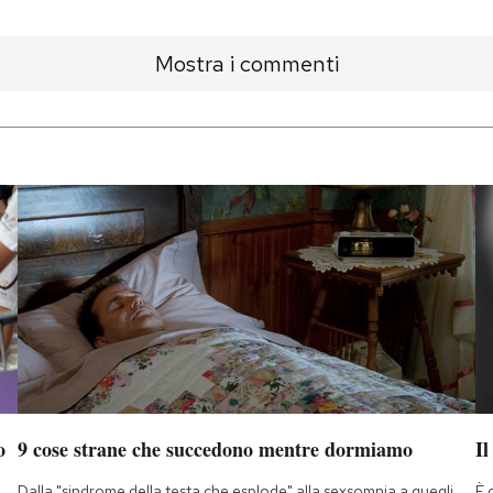
Mostra i commenti
o
9 cose strane che succedono mentre dormiamo
Il
Dalla "sindrome della testa che esplode" alla sexsomnia a quegli
È 