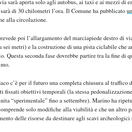
ia sarà aperta solo agli autobus, ai taxi e ai mezzi di e
à sarà di 30 chilometri l’ora. Il Comune ha pubblicato
un
he alla circolazione.
revede poi l’allargamento del marciapiede destro di via
a sei metri) e la costruzione di una pista ciclabile che ar
o. Questa seconda fase dovrebbe partire tra la fine di q
simo.
aco c’è per il futuro una completa chiusura al traffico d
i fissati obiettivi temporali (la stessa pedonalizzazione
finita “sperimentale” fino a settembre). Marino ha ripetu
comprende solo modifiche alla viabilità e che un altro 
mento delle risorse da destinare agli scavi archeologici 