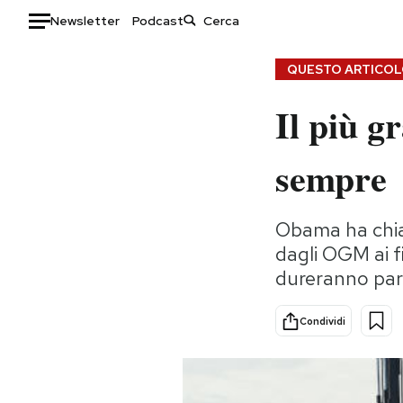
Newsletter
Podcast
Auto
QUESTO ARTICOLO
Il più g
HOME
Italia
Moda
sempre
Mondo
Libri
Politica
Consumismi
Obama ha chiam
Tecnologia
Storie/Idee
dagli OGM ai f
Internet
Ok Boomer!
dureranno par
Scienza
Media
Cultura
Europa
Condividi
Economia
Altrecose
Sport
Mondiali calcio 2026