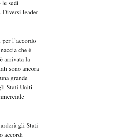
 le sedi
 Diversi leader
i per l’accordo
inaccia che è
è arrivata la
iati sono ancora
 una grande
i Stati Uniti
ommerciale
arderà gli Stati
o accordi