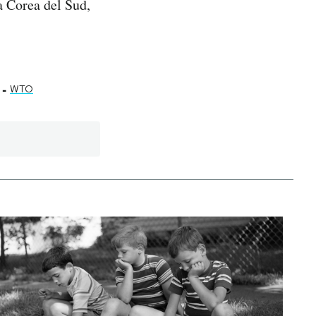
a Corea del Sud,
-
WTO