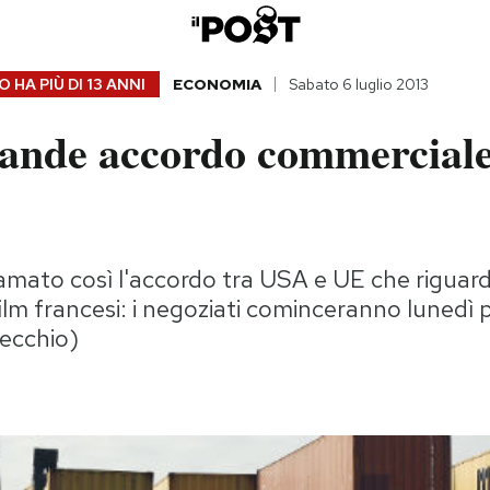
 HA PIÙ DI
13 ANNI
ECONOMIA
Sabato 6 luglio 2013
rande accordo commerciale
ato così l'accordo tra USA e UE che riguarde
ilm francesi: i negoziati cominceranno lunedì 
ecchio)