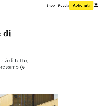
Abbonati
Shop
Regala
 di
rà di tutto,
prossimo (e