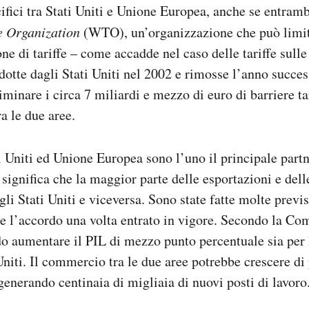
fici tra Stati Uniti e Unione Europea, anche se entramb
e Organization
(WTO), un’organizzazione che può limit
e di tariffe – come accadde nel caso delle tariffe sull
odotte dagli Stati Uniti nel 2002 e rimosse l’anno succes
iminare i circa 7 miliardi e mezzo di euro di barriere ta
a le due aree.
 Uniti ed Unione Europea sono l’uno il principale par
o significa che la maggior parte delle esportazioni e del
li Stati Uniti e viceversa. Sono state fatte molte previs
e l’accordo una volta entrato in vigore. Secondo la C
do aumentare il PIL di mezzo punto percentuale sia per
 Uniti. Il commercio tra le due aree potrebbe crescere di
 generando centinaia di migliaia di nuovi posti di lavoro