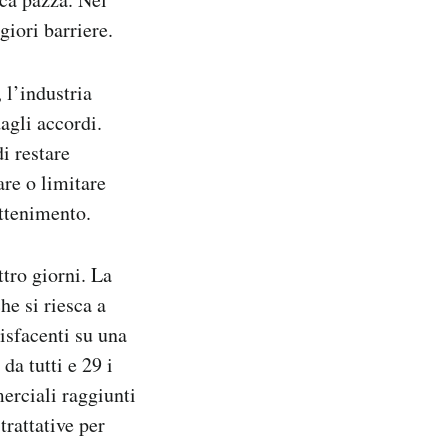
giori barriere.
, l’industria
agli accordi.
i restare
re o limitare
attenimento.
ttro giorni. La
he si riesca a
isfacenti su una
da tutti e 29 i
erciali raggiunti
rattative per