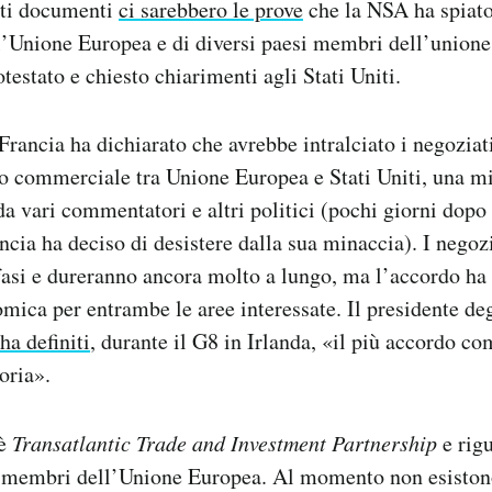
sti documenti
ci sarebbero le prove
che la NSA ha spiato
’Unione Europea e di diversi paesi membri dell’unione.
testato e chiesto chiarimenti agli Stati Uniti.
 Francia ha dichiarato che avrebbe intralciato i negoziat
o commerciale tra Unione Europea e Stati Uniti, una m
da vari commentatori e altri politici (pochi giorni dopo 
ancia ha deciso di desistere dalla sua minaccia). I negoz
fasi e dureranno ancora molto a lungo, ma l’accordo ha
ica per entrambe le aree interessate. Il presidente degl
 ha definiti
, durante il G8 in Irlanda, «il più accordo c
toria».
 è
Transatlantic Trade and Investment Partnership
e rigu
si membri dell’Unione Europea. Al momento non esiston