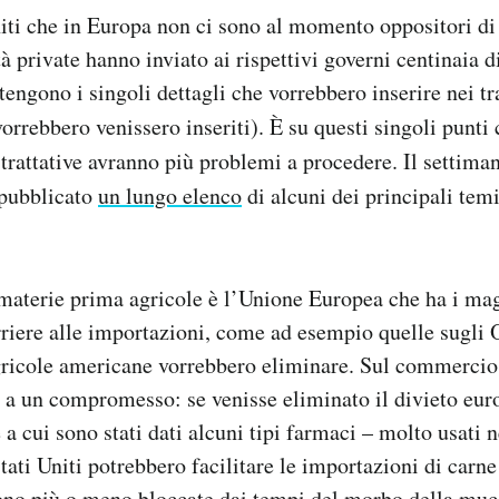
niti che in Europa non ci sono al momento oppositori d
tà private hanno inviato ai rispettivi governi centinaia di
engono i singoli dettagli che vorrebbero inserire nei tr
orrebbero venissero inseriti). È su questi singoli punti
trattative avranno più problemi a procedere. Il settima
pubblicato
un lungo elenco
di alcuni dei principali tem
materie prima agricole è l’Unione Europea che ha i ma
rriere alle importazioni, come ad esempio quelle sugli
gricole americane vorrebbero eliminare. Sul commercio 
e a un compromesso: se venisse eliminato il divieto eur
 a cui sono stati dati alcuni tipi farmaci – molto usati 
tati Uniti potrebbero facilitare le importazioni di carn
sono più o meno bloccate dai tempi del morbo della muc