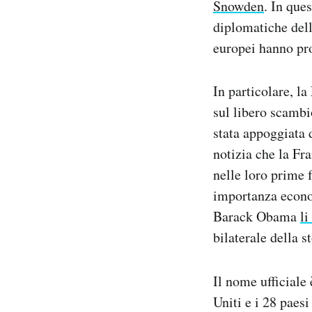
Snowden
. In que
Notifiche mobile
diplomatiche dell
Regala il Post
europei hanno pro
Hai bisogno di aiuto?
Esci
In particolare, la
sul libero scambi
stata appoggiata 
notizia che la Fr
nelle loro prime 
importanza econom
Barack Obama
li
bilaterale della s
Il nome ufficiale
Uniti e i 28 pae