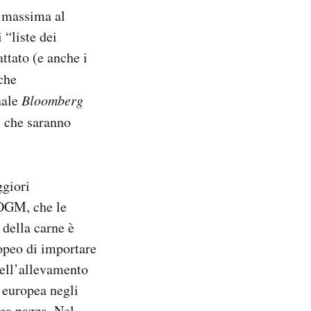
i massima al
 “liste dei
attato (e anche i
 che
nale
Bloomberg
i che saranno
ggiori
 OGM, che le
della carne è
opeo di importare
nell’allevamento
e europea negli
ca pazza. Nel