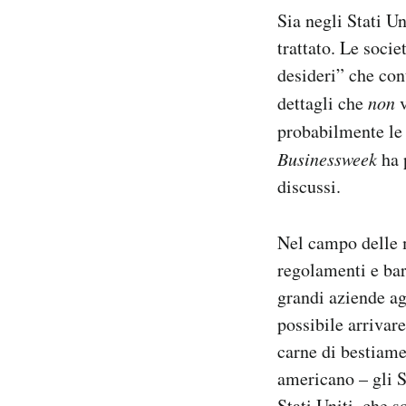
Sia negli Stati U
trattato. Le socie
desideri” che cont
dettagli che
non
v
probabilmente le 
Businessweek
ha 
discussi.
Nel campo delle 
regolamenti e ba
grandi aziende a
possibile arrivar
carne di bestiame
americano – gli S
Stati Uniti, che 