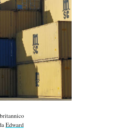
 britannico
 da
Edward