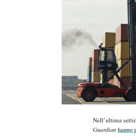
PODCAST
NEWSLETTER
I MIEI PREFERITI
SHOP
CALENDARIO
AREA PERSONALE
Nell’ultima setti
Area Personale
Guardian
hanno 
Newsletter