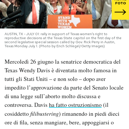
FOTO
PODCAST
NEWSLETTER
AUSTIN, TX - JULY 01: rally in support of Texas women's right to
reproductive decisions at the Texas State capitol on the first day of the
second legislative special session called by Gov. Rick Perry in Austin,
Texas Monday July 1. (Photo by Erich Schlegel/Getty Images)
I MIEI PREFERITI
Mercoledì 26 giugno la senatrice democratica del
SHOP
Texas Wendy Davis è diventata molto famosa in
tutti gli Stati Uniti – e non solo – dopo aver
impedito l’approvazione da parte del Senato locale
CALENDARIO
di una legge sull’aborto molto discussa e
controversa. Davis
ha fatto ostruzionismo
(il
AREA PERSONALE
cosiddetto
filibustering
) rimanendo in piedi dieci
Area Personale
ore di fila, senza mangiare, bere, appoggiarsi o
Newsletter