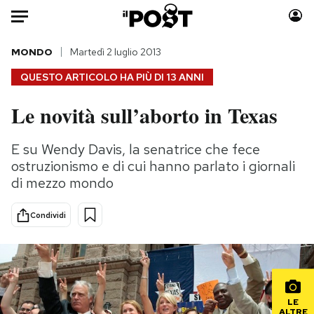
Auto
MONDO
Martedì 2 luglio 2013
QUESTO ARTICOLO HA PIÙ DI
13 ANNI
HOME
Le novità sull’aborto in Texas
Italia
Moda
Mondo
Libri
E su Wendy Davis, la senatrice che fece
Politica
Consumismi
ostruzionismo e di cui hanno parlato i giornali
Tecnologia
Storie/Idee
di mezzo mondo
Internet
Ok Boomer!
Condividi
Scienza
Media
Cultura
Europa
Economia
Altrecose
Sport
Mondiali calcio 2026
LE
ALTRE