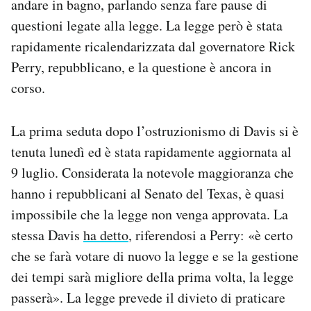
andare in bagno, parlando senza fare pause di
Notifiche mobile
questioni legate alla legge. La legge però è stata
Regala il Post
rapidamente ricalendarizzata dal governatore Rick
Hai bisogno di aiuto?
Perry, repubblicano, e la questione è ancora in
Esci
corso.
La prima seduta dopo l’ostruzionismo di Davis si è
tenuta lunedì ed è stata rapidamente aggiornata al
9 luglio. Considerata la notevole maggioranza che
hanno i repubblicani al Senato del Texas, è quasi
impossibile che la legge non venga approvata. La
stessa Davis
ha detto
, riferendosi a Perry: «è certo
che se farà votare di nuovo la legge e se la gestione
dei tempi sarà migliore della prima volta, la legge
passerà». La legge prevede il divieto di praticare