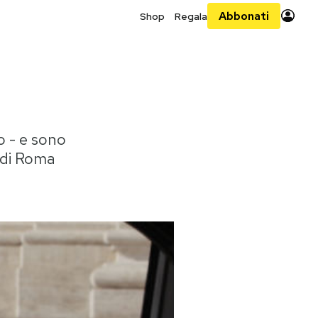
Abbonati
Shop
Regala
o - e sono
a di Roma