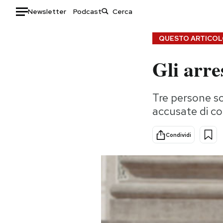
Newsletter
Podcast
Auto
QUESTO ARTICOLO
Gli arre
HOME
Italia
Moda
Tre persone so
Mondo
Libri
accusate di co
Politica
Consumismi
Tecnologia
Storie/Idee
Condividi
Internet
Ok Boomer!
Scienza
Media
Cultura
Europa
Economia
Altrecose
Sport
Mondiali calcio 2026