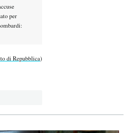
accuse
ato per
Lombardi:
sito di Repubblica
)