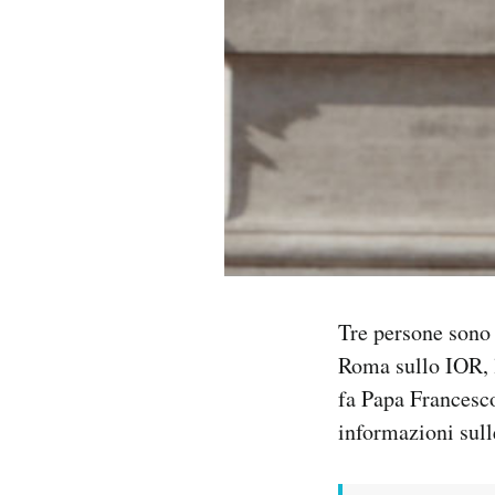
PODCAST
NEWSLETTER
I MIEI PREFERITI
SHOP
Tre persone sono s
CALENDARIO
Roma sullo IOR, l
fa Papa Francesc
AREA PERSONALE
informazioni sulle
Area Personale
Newsletter