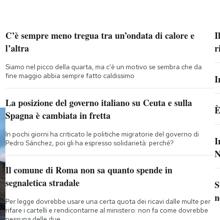
C’è sempre meno tregua tra un’ondata di calore e
I
l’altra
r
Siamo nel picco della quarta, ma c'è un motivo se sembra che da
fine maggio abbia sempre fatto caldissimo
I
La posizione del governo italiano su Ceuta e sulla
È
Spagna è cambiata in fretta
In pochi giorni ha criticato le politiche migratorie del governo di
I
Pedro Sánchez, poi gli ha espresso solidarietà: perché?
N
Il comune di Roma non sa quanto spende in
segnaletica stradale
S
n
Per legge dovrebbe usare una certa quota dei ricavi dalle multe per
rifare i cartelli e rendicontarne al ministero: non fa come dovrebbe
nessuna delle due