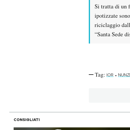
Notifiche mobile
Si tratta di un
Regala il Post
ipotizzate son
Hai bisogno di aiuto?
riciclaggio da
Esci
“Santa Sede di
Tag:
-
IOR
NUNZ
CONSIGLIATI