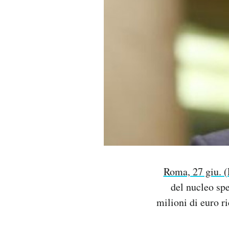
PODCAST
NEWSLETTER
I MIEI PREFERITI
SHOP
CALENDARIO
Roma, 27 giu. (
del nucleo spe
AREA PERSONALE
milioni di euro r
Area Personale
Newsletter