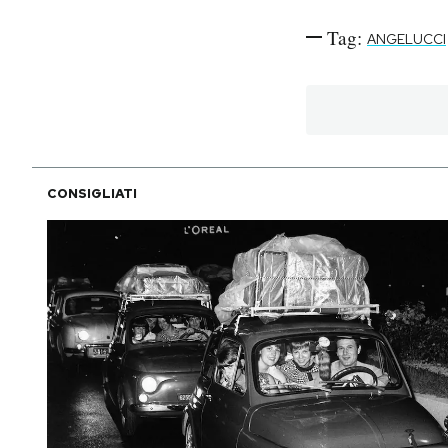
Notifiche mobile
Tag:
ANGELUCCI
Regala il Post
Hai bisogno di aiuto?
Esci
CONSIGLIATI