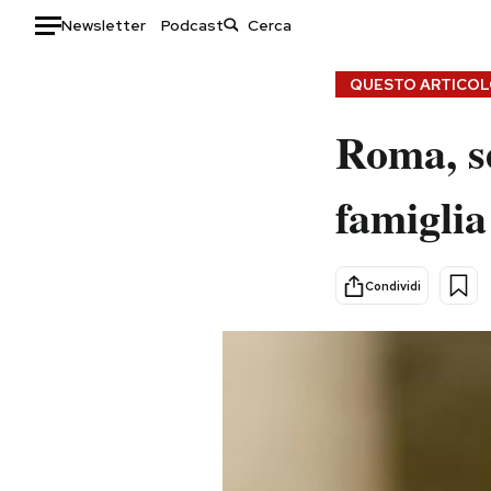
Newsletter
Podcast
Auto
QUESTO ARTICOLO
Roma, se
HOME
Italia
Moda
famiglia
Mondo
Libri
Politica
Consumismi
Tecnologia
Storie/Idee
Condividi
Internet
Ok Boomer!
Scienza
Media
Cultura
Europa
Economia
Altrecose
Sport
Mondiali calcio 2026