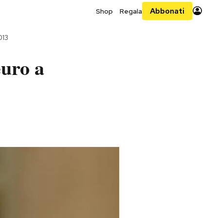
Abbonati
Shop
Regala
013
euro a